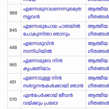
എന്നേശുനാഥനെന്നുമെത്ര
ആത്മീയ
988
നല്ലവൻ
ഗീതങ്ങ
എന്നേശുപോയ പാതയിൽ
ആത്മീയ
845
പോകുന്നിതാ ഞാനും
ഗീതങ്ങ
എന്നേശുവിൻ
ആത്മീയ
448
സന്നിധിയിൽ
ഗീതങ്ങ
എന്നേശുവേ നിൻ
ആത്മീയ
665
കൃപമതിയാം
ഗീതങ്ങ
എന്നോടുള്ള നിൻ
ആത്മീയ
491
സർവ്വനന്മകൾക്കായി ഞാൻ
ഗീതങ്ങ
എൻപേർക്കായ് ജീവൻ
ആത്മീയ
570
വയ്ക്കും പ്രഭോ!
ഗീതങ്ങ