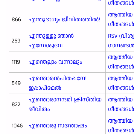
ഗീതങ്ങ
ആത്മീയ
866
എന്തുഭാഗ്യം ജീവിതത്തിൽ!
ഗീതങ്ങ
എന്തുള്ളൂ ഞാന്‍
RSV (വിശ
269
എന്നേശുവേ
ഗാനങ്ങള്‍
ആത്മീയ
1119
എന്തെല്ലാം വന്നാലും
ഗീതങ്ങ
എന്തൊരൻപിതപ്പനേ!
ആത്മീയ
549
ഇപ്പാപിമേൽ
ഗീതങ്ങ
എന്തൊരാനന്ദമീ ക്രിസ്തീയ
ആത്മീയ
822
ജീവിതം
ഗീതങ്ങ
ആത്മീയ
1046
എന്തൊരു സന്തോഷം
ഗീതങ്ങ