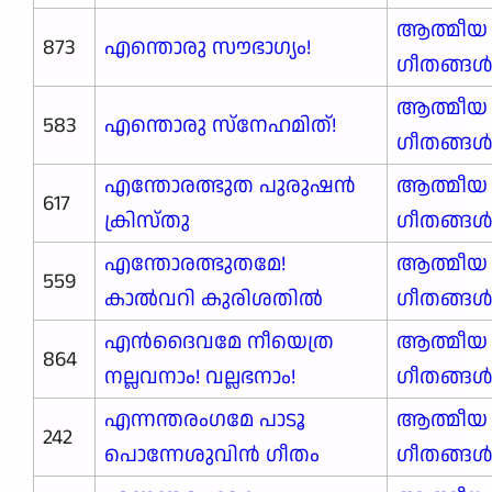
ആത്മീയ
873
എന്തൊരു സൗഭാഗ്യം!
ഗീതങ്ങ
ആത്മീയ
583
എന്തൊരു സ്നേഹമിത്!
ഗീതങ്ങ
എന്തോരത്ഭുത പുരുഷൻ
ആത്മീയ
617
ക്രിസ്തു
ഗീതങ്ങ
എന്തോരത്ഭുതമേ!
ആത്മീയ
559
കാൽവറി കുരിശതിൽ
ഗീതങ്ങ
എൻദൈവമേ നീയെത്ര
ആത്മീയ
864
നല്ലവനാം! വല്ലഭനാം!
ഗീതങ്ങ
എന്നന്തരംഗമേ പാടൂ
ആത്മീയ
242
പൊന്നേശുവിൻ ഗീതം
ഗീതങ്ങ