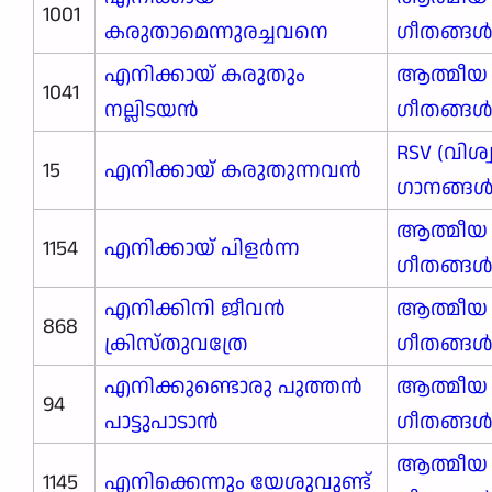
1001
കരുതാമെന്നുരച്ചവനെ
ഗീതങ്ങ
എനിക്കായ് കരുതും
ആത്മീയ
1041
നല്ലിടയൻ
ഗീതങ്ങ
RSV (വിശ
15
എനിക്കായ് കരുതുന്നവന്‍
ഗാനങ്ങള്‍
ആത്മീയ
1154
എനിക്കായ് പിളർന്ന
ഗീതങ്ങ
എനിക്കിനി ജീവൻ
ആത്മീയ
868
ക്രിസ്തുവത്രേ
ഗീതങ്ങ
എനിക്കുണ്ടൊരു പുത്തൻ
ആത്മീയ
94
പാട്ടുപാടാൻ
ഗീതങ്ങ
ആത്മീയ
1145
എനിക്കെന്നും യേശുവുണ്ട്