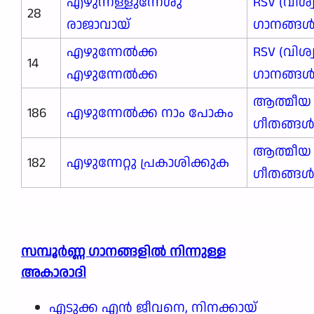
എഴുന്നള്ളുന്നേശു
RSV (വിശ
28
രാജാവായ്
ഗാനങ്ങള്‍
എഴുന്നേല്‍ക്ക
RSV (വിശ
14
എഴുന്നേല്‍ക്ക
ഗാനങ്ങള്‍
ആത്മീയ
186
എഴുന്നേൽക്ക നാം പോകം
ഗീതങ്ങ
ആത്മീയ
182
എഴുന്നേറ്റു പ്രകാശിക്കുക
ഗീതങ്ങ
സമ്പൂർണ്ണ ഗാനങ്ങളില്‍ നിന്നുള്ള
അകാരാദി
എടുക്ക എൻ ജീവനെ, നിനക്കായ്