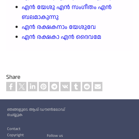
എൻ യേശു എൻ സംഗീതം എൻ
ബലമാകുന്നു
എൻ രക്ഷകനാം യേശുവേ
എൻ രക്ഷകാ എൻ ദൈവമേ
Share
Custom footer
ഞങ്ങളുടെ ആപ്പ് ഡൗൺലോഡ്
ചെയ്യുക
Footer
Contact
Copyright
Follow us