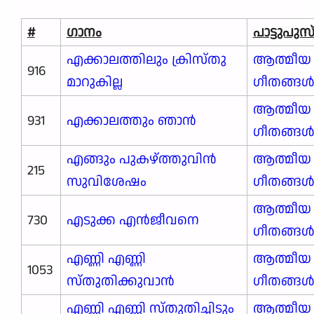
#
ഗാനം
പാട്ടുപു
എക്കാലത്തിലും ക്രിസ്തു
ആത്മീയ
916
മാറുകില്ല
ഗീതങ്ങ
ആത്മീയ
931
എക്കാലത്തും ഞാൻ
ഗീതങ്ങ
എങ്ങും പുകഴ്ത്തുവിൻ
ആത്മീയ
215
സുവിശേഷം
ഗീതങ്ങ
ആത്മീയ
730
എടുക്ക എൻജീവനെ
ഗീതങ്ങ
എണ്ണി എണ്ണി
ആത്മീയ
1053
സ്തുതിക്കുവാൻ
ഗീതങ്ങ
എണ്ണി എണ്ണി സ്തുതിച്ചിടും
ആത്മീയ