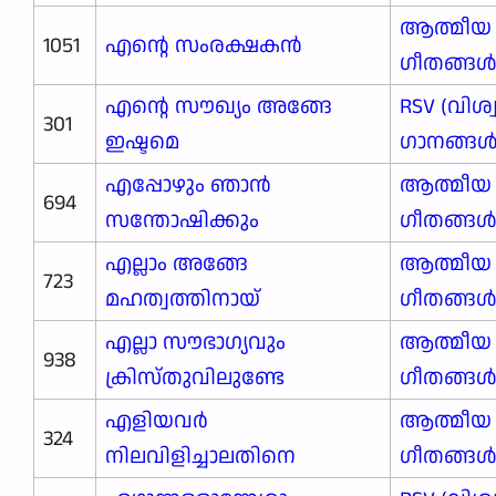
ആത്മീയ
1051
എന്റെ സംരക്ഷകൻ
ഗീതങ്ങ
എന്റെ സൗഖ‍്യം അങ്ങേ
RSV (വിശ
301
ഇഷ്ടമെ
ഗാനങ്ങള്‍
എപ്പോഴും ഞാൻ
ആത്മീയ
694
സന്തോഷിക്കും
ഗീതങ്ങ
എല്ലാം അങ്ങേ
ആത്മീയ
723
മഹത്വത്തിനായ്
ഗീതങ്ങ
എല്ലാ സൗഭാഗ്യവും
ആത്മീയ
938
ക്രിസ്തുവിലുണ്ടേ
ഗീതങ്ങ
എളിയവർ
ആത്മീയ
324
നിലവിളിച്ചാലതിനെ
ഗീതങ്ങ