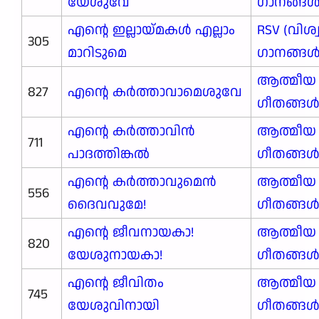
യേശുവേ
ഗാനങ്ങള്‍
എന്റെ ഇല്ലായ്മകള്‍ എല്ലാം
RSV (വിശ
305
മാറിടുമെ
ഗാനങ്ങള്‍
ആത്മീയ
827
എന്റെ കർത്താവാമെശുവേ
ഗീതങ്ങ
എന്റെ കർത്താവിൻ
ആത്മീയ
711
പാദത്തിങ്കൽ
ഗീതങ്ങ
എന്റെ കർത്താവുമെൻ
ആത്മീയ
556
ദൈവവുമേ!
ഗീതങ്ങ
എന്റെ ജീവനായകാ!
ആത്മീയ
820
യേശുനായകാ!
ഗീതങ്ങ
എന്റെ ജീവിതം
ആത്മീയ
745
യേശുവിനായി
ഗീതങ്ങ