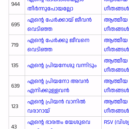
944
തീർന്നുപോയല്ലോ
ഗീതങ്ങ
എന്റെ പേർക്കായ് ജീവൻ
ആത്മീയ
695
വെടിഞ്ഞ
ഗീതങ്ങ
എന്റെ പേർക്കു ജീവനെ
ആത്മീയ
719
വെടിഞ്ഞ
ഗീതങ്ങ
ആത്മീയ
135
എന്റെ പ്രിയനേശു വന്നിടും
ഗീതങ്ങ
എന്റെ പ്രിയനോ അവൻ
ആത്മീയ
639
എനിക്കുള്ളവൻ
ഗീതങ്ങ
എന്റെ പ്രിയൻ വാനിൽ
ആത്മീയ
123
വരാറായ്
ഗീതങ്ങ
എന്റെ ഭാരതം യേശുവെ
RSV (വിശ
43