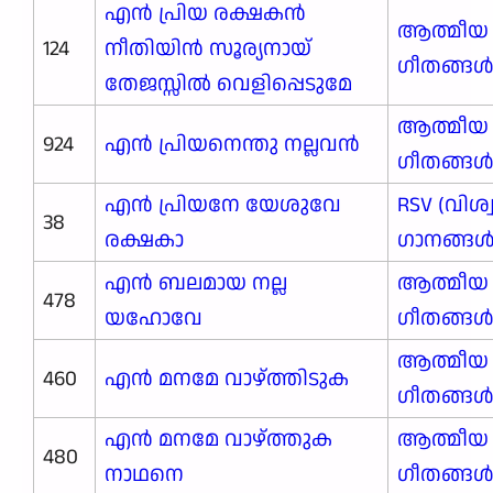
എൻ പ്രിയ രക്ഷകൻ
ആത്മീയ
124
നീതിയിൻ സൂര്യനായ്
ഗീതങ്ങ
തേജസ്സിൽ വെളിപ്പെടുമേ
ആത്മീയ
924
എൻ പ്രിയനെന്തു നല്ലവൻ
ഗീതങ്ങ
എന്‍ പ്രിയനേ യേശുവേ
RSV (വിശ
38
രക്ഷകാ
ഗാനങ്ങള്‍
എൻ ബലമായ നല്ല
ആത്മീയ
478
യഹോവേ
ഗീതങ്ങ
ആത്മീയ
460
എൻ മനമേ വാഴ്ത്തിടുക
ഗീതങ്ങ
എൻ മനമേ വാഴ്ത്തുക
ആത്മീയ
480
നാഥനെ
ഗീതങ്ങ