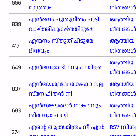
666
മാത്രമാം
ഗീതങ്ങ
എൻമനം പുതുഗീതം പാടി
ആത്മീയ
838
വാഴ്ത്തിപ്പുകഴ്ത്തിടുമേ
ഗീതങ്ങ
എന്മനം സ്തുതിച്ചിടുമേ
ആത്മീയ
417
ദിനവും
ഗീതങ്ങ
ആത്മീയ
649
എൻമനമേ ദിനവും നമിക്ക
ഗീതങ്ങ
എൻയേശുവേ രക്ഷകാ നല്ല
ആത്മീയ
837
സ്നേഹിതൻ നീ
ഗീതങ്ങ
എൻസങ്കടങ്ങൾ സകലവും
ആത്മീയ
689
തീർന്നുപോയി
ഗീതങ്ങ
എന്റെ ആത്മമിത്രം നീ എന്‍
RSV (വിശ
274