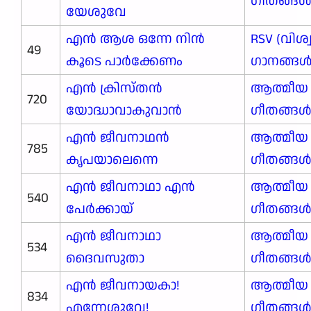
ഗീതങ്ങ
യേശുവേ
എന്‍ ആശ ഒന്നേ നിന്‍
RSV (വിശ
49
കൂടെ പാര്‍ക്കേണം
ഗാനങ്ങള്‍
എൻ ക്രിസ്തൻ
ആത്മീയ
720
യോദ്ധാവാകുവാൻ
ഗീതങ്ങ
എൻ ജീവനാഥൻ
ആത്മീയ
785
കൃപയാലെന്നെ
ഗീതങ്ങ
എൻ ജീവനാഥാ എൻ
ആത്മീയ
540
പേർക്കായ്
ഗീതങ്ങ
എൻ ജീവനാഥാ
ആത്മീയ
534
ദൈവസുതാ
ഗീതങ്ങ
എൻ ജീവനായകാ!
ആത്മീയ
834
എന്നേശുവേ!
ഗീതങ്ങ