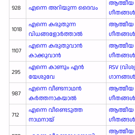
ആത്മീയ
928
എന്നെ അറിയുന്ന ദൈവം
ഗീതങ്ങ
എന്നെ കരുതുന്ന
ആത്മീയ
1018
വിധങ്ങളോർത്താൽ
ഗീതങ്ങ
എന്നെ കരുതുവാൻ
ആത്മീയ
1107
കാക്കുവാൻ
ഗീതങ്ങ
എന്നെ കാണും എന്‍
RSV (വിശ
295
യേശുവേ
ഗാനങ്ങള്‍
എന്നെ വീണ്ടനാഥൻ
ആത്മീയ
987
കർത്തനാകയാൽ
ഗീതങ്ങ
എന്നെ വീണ്ടെടുത്ത
ആത്മീയ
712
നാഥനായ്
ഗീതങ്ങ
ആത്മീയ