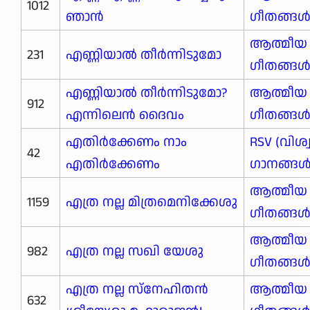
1012
ഞാൻ
ഗീതങ്ങ
ആത്മീയ
231
എണ്ണിയാൽ തീർന്നിടുമോ
ഗീതങ്ങ
എണ്ണിയാൽ തീർന്നിടുമോ?
ആത്മീയ
912
എന്നിലെൻ ദൈവം
ഗീതങ്ങ
എതിര്‍ക്കേണം നാം
RSV (വിശ
42
എതിര്‍ക്കേണം
ഗാനങ്ങള്‍
ആത്മീയ
1159
എത്ര നല്ല മിത്രമെനിക്കേശു
ഗീതങ്ങ
ആത്മീയ
982
എത്ര നല്ല സഖി യേശു
ഗീതങ്ങ
എത്ര നല്ല സ്നേഹിതൻ
ആത്മീയ
632