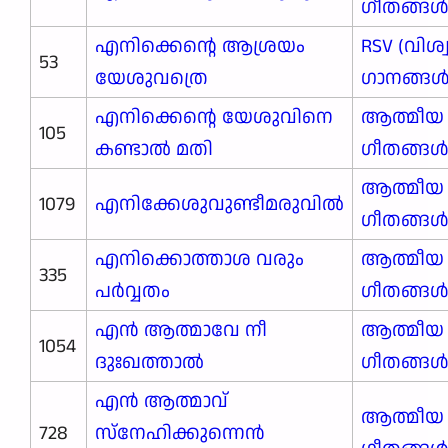
ഗീതങ്ങ
എനിക്കെന്റെ ആശ്രയം
RSV (വിശ
53
യേശുവത്രെ
ഗാനങ്ങള്‍
എനിക്കെന്റെ യേശുവിനെ
ആത്മീയ
105
കണ്ടാൽ മതി
ഗീതങ്ങ
ആത്മീയ
1079
എനിക്കേശുവുണ്ടീമരുവിൽ
ഗീതങ്ങ
എനിക്കൊത്താശ വരും
ആത്മീയ
335
പർവ്വതം
ഗീതങ്ങ
എൻ ആത്മാവേ നീ
ആത്മീയ
1054
ദുഃഖത്താൽ
ഗീതങ്ങ
എൻ ആത്മാവ്
ആത്മീയ
728
സ്നേഹിക്കുന്നെൻ