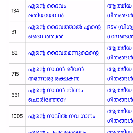
എന്റെ ദൈവം
ആത്മീയ
134
മതിയായവൻ
ഗീതങ്ങ
എന്റെ ദൈവത്താല്‍ എന്റെ
RSV (വിശ
31
ദൈവത്താല്‍
ഗാനങ്ങള്‍
ആത്മീയ
82
എന്റെ ദൈവമെന്നുമെന്റെ
ഗീതങ്ങ
എന്റെ നാഥൻ ജീവൻ
ആത്മീയ
715
തന്നോരു രക്ഷകൻ
ഗീതങ്ങ
എന്റെ നാഥൻ നിണം
ആത്മീയ
551
ചൊരിഞ്ഞോ?
ഗീതങ്ങ
ആത്മീയ
1005
എന്റെ നാവിൽ നവ ഗാനം
ഗീതങ്ങ
എന്റെ പാപഭാരമെല്ലാം
ആത്മീയ