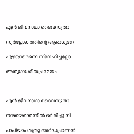
എൻ ജീവനാഥാ ദൈവസുതാ
സ്വർല്ലോകത്തിന്റെ ആരാധ്യനേ
ഏഴയാമെന്നെ സ്നേഹിച്ചല്ലോ
അത്യഗാധമിതപ്രമേയം
എൻ ജീവനാഥാ ദൈവസുതാ
നന്മയെന്തെന്നിൽ ദർശിച്ചു നീ
പാപിയാം ശത്രു അർദ്ധപ്രാണൻ