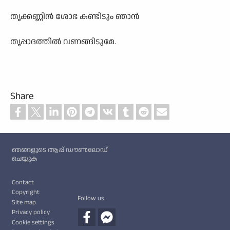
തൃക്കണ്ണിൻ ശോഭ കണ്ടിടും ഞാൻ
തൃപ്പാദത്തിൽ വണങ്ങിടുമേ.
Share
Custom footer
ഞങ്ങളുടെ ആപ്പ് ഡൗൺലോഡ്
ചെയ്യുക
Footer
Contact
Copyright
Follow us
Site map
Privacy policy
Cookie settings