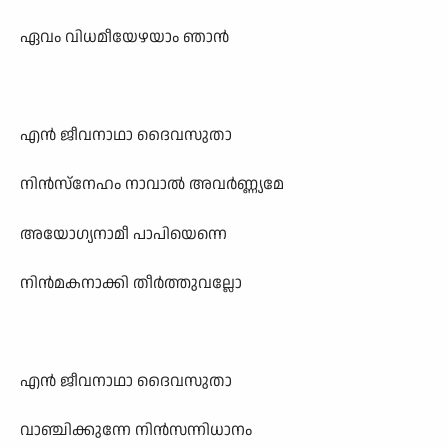
ഏവം വിധമീയേഴയാം ഞാൻ
എൻ ജീവനാഥാ ദൈവസുതാ
നിൻസ്നേഹം നാവാൽ അവർണ്ണ്യമേ
അയോഗ്യനാമീ പാപിയെന്നെ
നിൻമകനാക്കി തീർത്തുവല്ലോ
എൻ ജീവനാഥാ ദൈവസുതാ
വാഞ്ചിക്കുന്നേ നിൻസന്നിധാനം