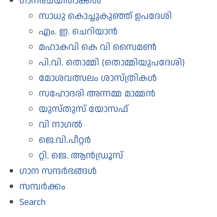
ഗാനരചയിതാക്കള്‍
സാധു കൊച്ചുകുഞ്ഞ് ഉപദേശി
എം. ഇ. ചെറിയാന്‍
മഹാകവി കെ വി സൈമണ്‍
പി.വി. തൊമ്മി (തൊമ്മിയുപദേശി)
മോശവത്സലം ശാസ്ത്രികൾ
സഹോദരി അന്നമ്മ മാമ്മന്‍
യുസ്‌തുസ്‌ യോസഫ്‌
വി നാഗല്‍
ജെ.വി.പീറ്റർ
റ്റി. ജെ. ആൻഡ്രൂസ്
ഗാന സന്ദര്‍ഭങ്ങള്‍
സമ്പര്‍ക്കം
Search