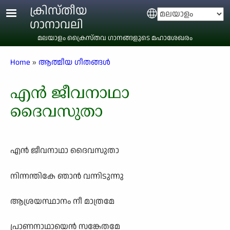
Skip to main content
ക്രിസ്തീയ
Select your language
ഗാനാവലി
മലയാളം ക്രൈസ്തവ ഗാനങ്ങളുടെ മഹാശേഖരം
Breadcrumb
Home
ആത്മീയ ഗീതങ്ങൾ
എൻ ജീവനാഥാ
ദൈവസുതാ
എൻ ജീവനാഥാ ദൈവസുതാ
നിന്നന്തികേ ഞാൻ വന്നിടുന്നു
ആശ്രയസ്ഥാനം നീ മാത്രമേ
പ്രാണനാഥായെൻ സങ്കേതമേ