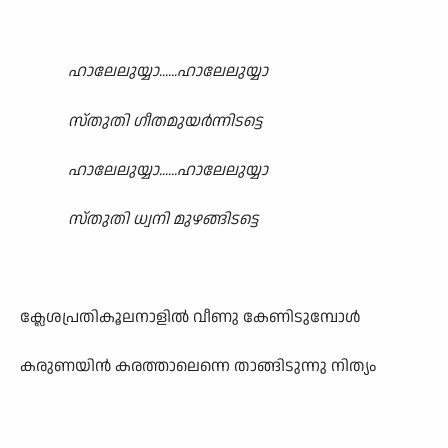
ഹാലേലുയ്യാ......ഹാലേലുയ്യാ
സ്തുതി ഗീതമുയർന്നിടട്ടെ
ഹാലേലുയ്യാ......ഹാലേലുയ്യാ
സ്തുതി ധ്വനി മുഴങ്ങിടട്ടെ
ക്ലേശപ്രതികൂലനാളിൽ വീണു കേണിടുമ്പോൾ
കരുണയിൻ കരത്താലെന്നെ താങ്ങിടുന്നു നിത്യം