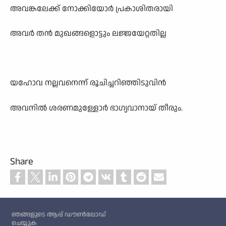
അവങ്കലേക്ക് നോക്കിയോർ പ്രകാശിതരായി
അവർ തൻ മുഖങ്ങളൊട്ടും ലജ്ജയേറ്റതില്ല
യഹോവ നല്ലവനെന്ന് രൂചിച്ചറിഞ്ഞിടുവിൻ
അവനിൽ ശരണമുള്ളോർ ഭാഗ്യവാനായ് തീരും.
Share
Custom footer
ഞങ്ങളുടെ ആപ്പ് ഡൗൺലോഡ്
ചെയ്യുക