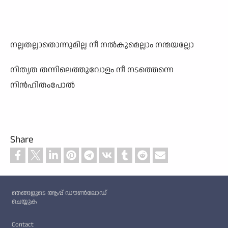
നല്ലതല്ലാതൊന്നുമില്ല നീ നൽകുമെല്ലാം നന്മയല്ലോ
നിത്യത തന്നിലെത്തുവോളം നീ നടത്തെന്നെ
നിൻഹിതംപോൽ
Share
Custom footer
ഞങ്ങളുടെ ആപ്പ് ഡൗൺലോഡ്
ചെയ്യുക
Footer
Contact