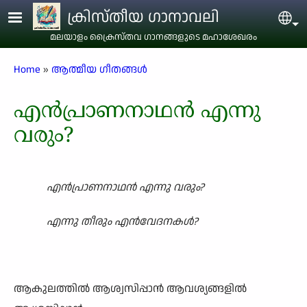
Skip to main content
ക്രിസ്തീയ ഗാനാവലി
Sel
മലയാളം ക്രൈസ്തവ ഗാനങ്ങളുടെ മഹാശേഖരം
Breadcrumb
Home
ആത്മീയ ഗീതങ്ങൾ
എൻപ്രാണനാഥൻ എന്നു
വരും?
എൻപ്രാണനാഥൻ എന്നു വരും?
എന്നു തീരും എൻവേദനകൾ?
ആകുലത്തിൽ ആശ്വസിപ്പാൻ ആവശ്യങ്ങളിൽ