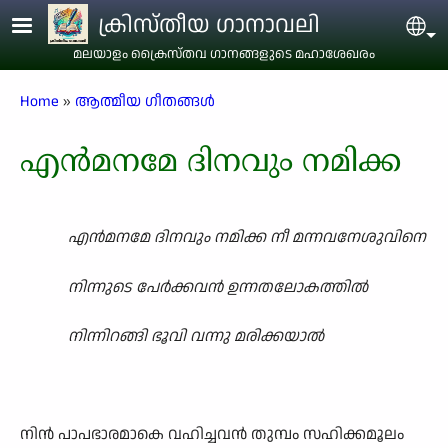
Skip to main content
ക്രിസ്തീയ ഗാനാവലി
Sel
മലയാളം ക്രൈസ്തവ ഗാനങ്ങളുടെ മഹാശേഖരം
Breadcrumb
Home
ആത്മീയ ഗീതങ്ങൾ
എൻമനമേ ദിനവും നമിക്ക
എൻമനമേ ദിനവും നമിക്ക നീ മന്നവനേശുവിനെ
നിന്നുടെ പേർക്കവൻ ഉന്നതലോകത്തിൽ
നിന്നിറങ്ങി ഭൂവി വന്നു മരിക്കയാൽ
നിൻ പാപഭാരമാകെ വഹിച്ചവൻ തുമ്പം സഹിക്കമൂലം