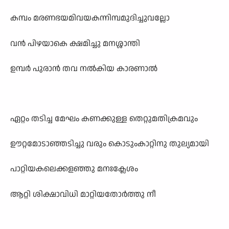
കമ്പം മരണഭയമിവയകന്നിമ്പമുദിച്ചുവല്ലോ
വൻ പിഴയാകെ ക്ഷമിച്ചു മനശ്ശാന്തി
ഉമ്പർ പുരാൻ തവ നൽകിയ കാരണാൽ
ഏറ്റം തടിച്ച മേഘം കണക്കുള്ള തെറ്റുമതിക്രമവും
ഊറ്റമോടാഞ്ഞടിച്ചു വരും കൊടുംകാറ്റിനു തുല്യമായി
പാറ്റിയകലെക്കളഞ്ഞു മനഃക്ലേശം
ആറ്റി ശിക്ഷാവിധി മാറ്റിയതോർത്തു നീ