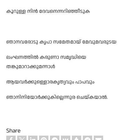
കൂറുള്ള നിൻ ദേവനെന്നറിഞ്ഞീടുക
ഞാനവരോടു കൃപാ സമേതമായ് മേവുമവരുടയ
ലംഘനത്തിൽ കരുണാ സമൃദ്ധിയെ
തങ്കുമാറാക്കുമന്നാൾ
ആയവർക്കുള്ളൊരകൃത്യവും പാപവും
ഞാനിനിയോർക്കുകില്ലെന്നുര ചെയ്കയാൽ.
Share