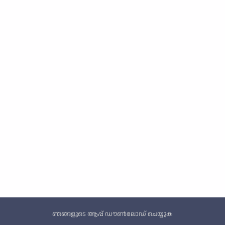
Custom footer
ഞങ്ങളുടെ ആപ്പ് ഡൗൺലോഡ് ചെയ്യുക