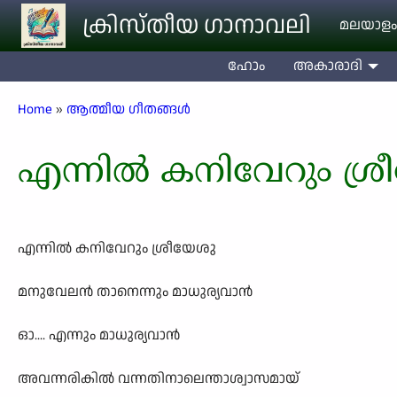
Skip to main content
ക്രിസ്തീയ ഗാനാവലി
മലയാളം
ഹോം
അകാരാദി
Breadcrumb
Home
ആത്മീയ ഗീതങ്ങൾ
എന്നിൽ കനിവേറും ശ്ര
എന്നിൽ കനിവേറും ശ്രീയേശു
മനുവേലൻ താനെന്നും മാധുര്യവാൻ
ഓ.... എന്നും മാധുര്യവാൻ
അവന്നരികിൽ വന്നതിനാലെന്താശ്വാസമായ്