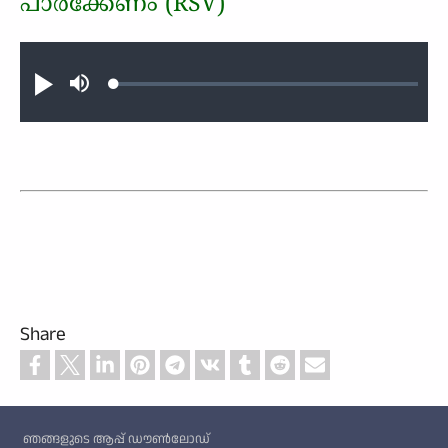
പാര്‍ക്കേണം (RSV)
Audio file
Loaded
:
Play
Mute
0.35%
Share
Custom footer
ഞങ്ങളുടെ ആപ്പ് ഡൗൺലോഡ്