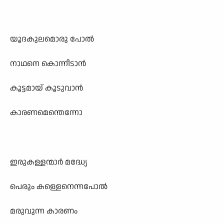
യൂദകുലമൊരു പോൽ
നാഥനെ കൊന്നീടാൻ
കൂട്ടമായ്‌ കൂടുവാൻ
കാരണമെന്തെന്നോ
ഇരുകള്ളന്മാർ മദ്ധ്യേ
പെരും കള്ളെനെന്നപോൽ
മരുവുന്ന കാരണം