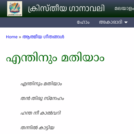
Skip to main content
ക്രിസ്തീയ ഗാനാവലി
മലയാളം
ഹോം
അകാരാദി
Breadcrumb
Home
ആത്മീയ ഗീതങ്ങൾ
എന്തിനും മതിയാം
എന്തിനും മതിയാം
തൻ തിരു സ്നേഹം
ഹന്ത നീ കാൽവറി
തന്നിൽ കാട്ടിയ