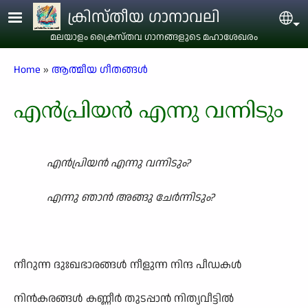
Skip to main content
ക്രിസ്തീയ ഗാനാവലി
Sel
മലയാളം ക്രൈസ്തവ ഗാനങ്ങളുടെ മഹാശേഖരം
Breadcrumb
Home
ആത്മീയ ഗീതങ്ങൾ
എൻപ്രിയൻ എന്നു വന്നിടും
എൻപ്രിയൻ എന്നു വന്നിടും?
എന്നു ഞാൻ അങ്ങു ചേർന്നിടും?
നീറുന്ന ദുഃഖഭാരങ്ങൾ നീളുന്ന നിന്ദ പീഡകൾ
നിൻകരങ്ങൾ കണ്ണീർ തുടപ്പാൻ നിത്യവീട്ടിൽ