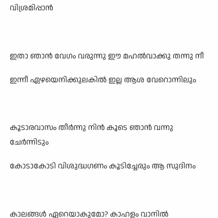
വിശ്രമിപ്പാൻ
ഇതാ ഞാൻ വേഗം വരുന്നു ഈ മഹൽവാക്കു തന്നു നീ
ഇന്നീ ഏഴയെനിക്കുലകിൽ ഇല്ല ആശ വേറൊന്നിലും
കൂടാരവാസം തീർന്നു നിൻ കൂടെ ഞാൻ വന്നു
ചേർന്നിടും
കോടാകോടി വിശുദ്ധഗണം കൂടിച്ചേരും ആ സുദിനം
കാലങ്ങൾ ഏറെയാകുമോ? കാഹളം വാനിൽ