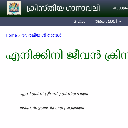
Skip to main content
ക്രിസ്തീയ ഗാനാവലി
മലയാളം
ഹോം
അകാരാദി
Breadcrumb
Home
ആത്മീയ ഗീതങ്ങൾ
എനിക്കിനി ജീവൻ ക്രിസ
എനിക്കിനി ജീവൻ ക്രിസ്തുവത്രേ
മരിക്കിലുമെനിക്കതു ലാഭമത്രേ