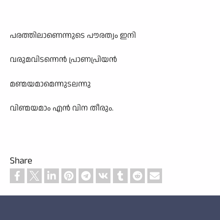
പരത്തിലാണെന്നുടെ പൗരത്വം ഇനി
വരുമവിടന്നെൻ പ്രാണപ്രിയൻ
മണ്മയമാമെന്നുടലന്നു
വിണ്മയമാം എൻ വിന തീരും.
Share