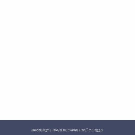
Custom footer
ഞങ്ങളുടെ ആപ്പ് ഡൗൺലോഡ് ചെയ്യുക