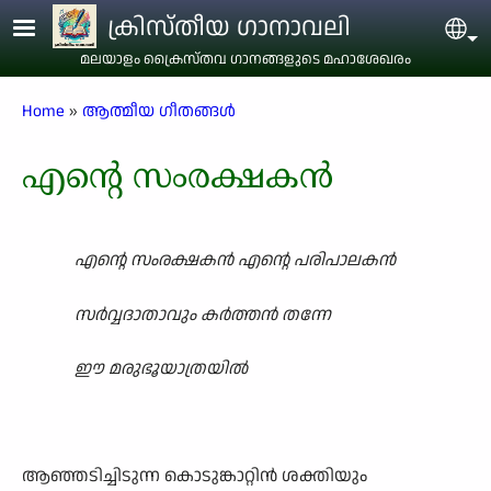
Skip to main content
ക്രിസ്തീയ ഗാനാവലി
Sel
മലയാളം ക്രൈസ്തവ ഗാനങ്ങളുടെ മഹാശേഖരം
Breadcrumb
Home
ആത്മീയ ഗീതങ്ങൾ
എന്റെ സംരക്ഷകൻ
എന്റെ സംരക്ഷകൻ എന്റെ പരിപാലകൻ
സർവ്വദാതാവും കർത്തൻ തന്നേ
ഈ മരുഭൂയാത്രയിൽ
ആഞ്ഞടിച്ചിടുന്ന കൊടുങ്കാറ്റിൻ ശക്തിയും