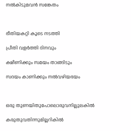
നൽകിടുമവൻ സങ്കേതം
ഭീതിയകറ്റി കൂടെ നടത്തി
പ്രീതി വളർത്തി ദിനവും
ക്ഷീണിക്കും സമയം താങ്ങിടും
സദയം കാണിക്കും നൽവഴിയഭയം
ഒരു തുണയിതുപോലൊരുവനില്ലുലകിൽ
കരുതുവതിന്നുമില്ലറികിൽ