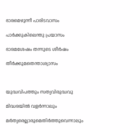
ഭാരമെഴുന്നീ പാരിടവാസം
പാർക്കുകിലെന്തു പ്രയാസം
ഭാരമശേഷം തന്നുടെ ശീർഷം
തീർക്കുമതെന്താശ്വാസം
യുദ്ധവിപത്തും സത്യവിരുദ്ധവു
മിദ്ധരയിൽ വളർന്നാലും
മർത്യരെല്ലാരുമെതിർത്തുവെന്നാലും