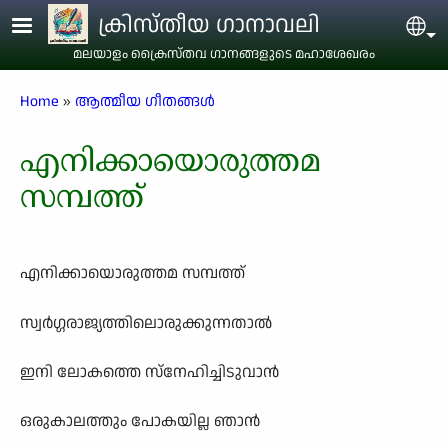
Skip to main content
ക്രിസ്തീയ ഗാനാവലി
Sel
മലയാളം ക്രൈസ്തവ ഗാനങ്ങളുടെ മഹാശേഖരം
Breadcrumb
Home
ആത്മീയ ഗീതങ്ങൾ
എനിക്കായൊരുത്തമ
സമ്പത്ത്
എനിക്കായൊരുത്തമ സമ്പത്ത്
സ്വർഗ്ഗരാജ്യത്തിലൊരുക്കുന്നതാൽ
ഇനി ലോകത്തെ സ്നേഹിച്ചിടുവാൻ
ഒരുകാലത്തും പോകയില്ല ഞാൻ