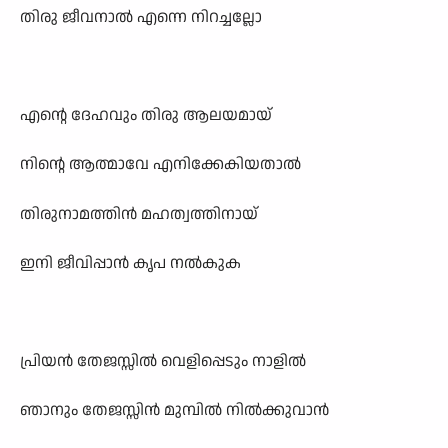
തിരു ജീവനാൽ എന്നെ നിറച്ചല്ലോ
എന്റെ ദേഹവും തിരു ആലയമായ്
നിന്റെ ആത്മാവേ എനിക്കേകിയതാൽ
തിരുനാമത്തിൻ മഹത്വത്തിനായ്
ഇനി ജീവിപ്പാൻ കൃപ നൽകുക
പ്രിയൻ തേജസ്സിൽ വെളിപ്പെടും നാളിൽ
ഞാനും തേജസ്സിൻ മുമ്പിൽ നിൽക്കുവാൻ