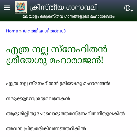
Skip to main content
ക്രിസ്തീയ ഗാനാവലി
Sel
മലയാളം ക്രൈസ്തവ ഗാനങ്ങളുടെ മഹാശേഖരം
Breadcrumb
Home
ആത്മീയ ഗീതങ്ങൾ
എത്ര നല്ല സ്നേഹിതൻ
ശ്രീയേശു മഹാരാജൻ!
എത്ര നല്ല സ്നേഹിതൻ ശ്രീയേശു മഹാരാജൻ!
നമുക്കുള്ളാശ്രയമവനേകൻ
ആരുമില്ലിതുപോലൊരുത്തമസ്നേഹിതനീയുലകിൽ
അവൻ പ്രിയമരികിലണഞ്ഞറികിൽ