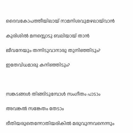
ദൈവകോപത്തീയിലായ് നാമനിശവുമഴലായ്‌വാൻ
കുരിശിൽ മനസ്സൊടു ബലിയായ് താൻ
ജീവനേയും തന്നിടുവാനാരു തുനിഞ്ഞിടും?
ഇതേവിധമാരു കനിഞ്ഞിടും?
സങ്കടങ്ങൾ തിങ്ങിടുമ്പോൾ സംഗീതം പാടാം
അവങ്കൽ സങ്കേതം തേടാം
ഭീതിയരുതെന്നോതിയരികിൽ മരുവുന്നവനെന്നും