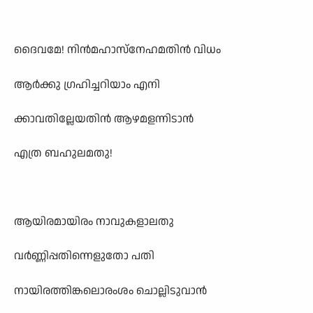
ദൈവമേ! നിൻമഹാസ്നേഹമതിൻ വിധം
ആർക്കു ഗ്രഹിച്ചറിയാം എനി
ക്കാവതില്ലേയതിൻ ആഴമളന്നിടാൻ
എത്ര ബഹുലമതു!
ആയിരമായിരം നാവുകളാലതു
വർണ്ണിപ്പതിന്നെളുതോ പതി
നായിരത്തിങ്കലൊരംശം ചൊല്ലിടുവാൻ