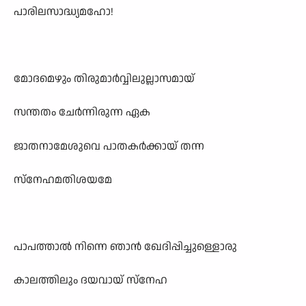
പാരിലസാദ്ധ്യമഹോ!
മോദമെഴും തിരുമാർവ്വിലുല്ലാസമായ്
സന്തതം ചേർന്നിരുന്ന ഏക
ജാതനാമേശുവെ പാതകർക്കായ് തന്ന
സ്നേഹമതിശയമേ
പാപത്താൽ നിന്നെ ഞാൻ ഖേദിപ്പിച്ചുള്ളൊരു
കാലത്തിലും ദയവായ് സ്നേഹ