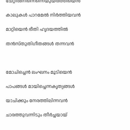
ചേറ്റിൽനിന്നെന്നെയുയർത്തിയെൻ
കാലുകൾ പാറമേൽ നിർത്തിയവൻ
മാറ്റിയെൻ ഭീതി ഹൃദയത്തിൽ
തൻസ്തുതിഗീതങ്ങൾ തന്നവൻ
മോചിച്ചെൻ ലംഘനം മൂടിയെൻ
പാപങ്ങൾ മായിച്ചെന്നകൃത്യങ്ങൾ
യാചിക്കും നേരത്തിലിന്നവൻ
ചാരത്തുവന്നിടും തീർച്ചയായ്