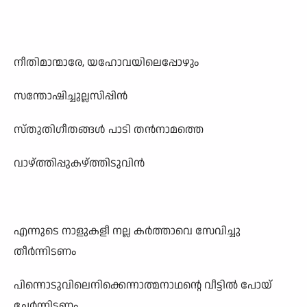
നീതിമാന്മാരേ, യഹോവയിലെപ്പോഴും
സന്തോഷിച്ചുല്ലസിപ്പിൻ
സ്തുതിഗീതങ്ങൾ പാടി തൻനാമത്തെ
വാഴ്ത്തിപ്പുകഴ്ത്തിടുവിൻ
എന്നുടെ നാളുകളീ നല്ല കർത്താവെ സേവിച്ചു
തീർന്നിടണം
പിന്നൊടുവിലെനിക്കെന്നാത്മനാഥന്റെ വീട്ടിൽ പോയ്
ചേർന്നിടണം.