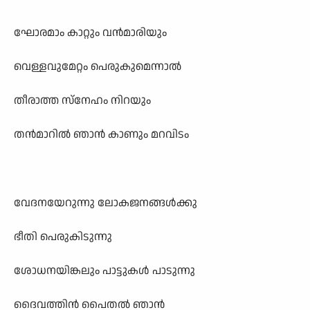
ഘോരമാം കാറ്റും വൻമാരിയും
വെള്ളവുമേറ്റം പെരുകുമെന്നാൽ
തീരാത്ത സ്നേഹം നിറയും
തൻമാറിൽ ഞാൻ കാണും മറവിടം
വേദനയേറുന്നു ലോകജനങ്ങൾക്കു
ഭീതി പെരുകിടുന്നു
ശോധനയിങ്കലും പാട്ടുകൾ പാടുന്നു
ദൈവത്തിൻ പൈതൽ ഞാൻ