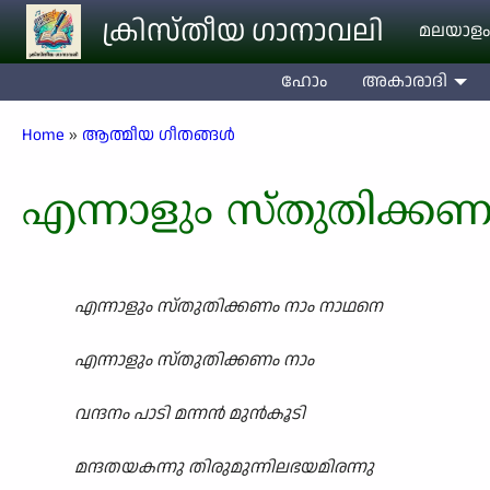
Skip to main content
ക്രിസ്തീയ ഗാനാവലി
മലയാളം
ഹോം
അകാരാദി
Breadcrumb
Home
ആത്മീയ ഗീതങ്ങൾ
എന്നാളും സ്തുതിക്ക
എന്നാളും സ്തുതിക്കണം നാം നാഥനെ
എന്നാളും സ്തുതിക്കണം നാം
വന്ദനം പാടി മന്നൻ മുൻകൂടി
മന്ദതയകന്നു തിരുമുന്നിലഭയമിരന്നു