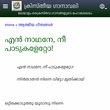
Skip to main content
ക്രിസ്തീയ ഗാനാവലി
Sel
മലയാളം ക്രൈസ്തവ ഗാനങ്ങളുടെ മഹാശേഖരം
Breadcrumb
Home
ആത്മീയ ഗീതങ്ങൾ
എൻ നാഥനേ, നീ
പാടുകളേറ്റോ!
എൻ നാഥനേ, നീ പാടുകളേറ്റോ!
നിൻതാതൻ നിന്നെ വിട്ടോ മൃതിക്കായ്
ഒറ്റിക്കൊടുത്തു യൂദാസു നിന്നെ