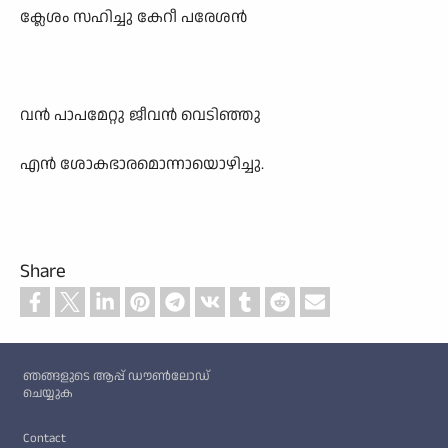
ക്ലേശം സഹിച്ചു കേറീ പരേശൻ
വൻ പാപമേറ്റു ജീവൻ വെടിഞ്ഞു
എൻ ശോകഭാരമൊന്നായൊഴിച്ചു.
Share
Custom footer
ഞങ്ങളുടെ ആപ്പ് ഡൗൺലോഡ്
ചെയ്യുക
Footer
Contact