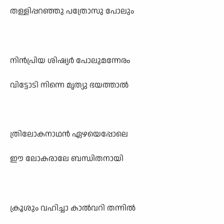
തള്ളിപ്പറഞ്ഞു പത്രോസു പോലും
നിൻപ്രിയ ശിഷ്യർ പോലുമന്നേരം
വിട്ടോടി നിന്നെ മൃത്യു ഭയത്താൽ
ത്രിലോകനാഥൻ ഏഴയെപ്പോലെ
ഈ ലോകരാലേ ബന്ധിതനായി
ക്രൂശും വഹിച്ചാ കാൽവറി തന്നിൽ