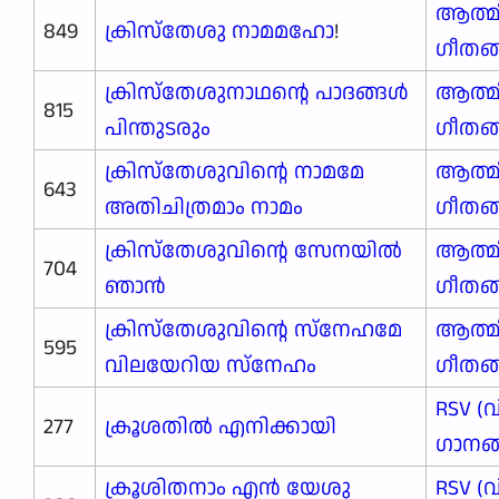
ആത്മ
849
ക്രിസ്തേശു നാമമഹോ
!
ഗീതങ
ക്രിസ്തേശുനാഥന്റെ പാദങ്ങൾ
ആത്മ
815
പിന്തുടരും
ഗീതങ
ക്രിസ്തേശുവിന്റെ നാമമേ
ആത്മ
643
അതിചിത്രമാം നാമം
ഗീതങ
ക്രിസ്തേശുവിന്റെ സേനയിൽ
ആത്മ
704
ഞാൻ
ഗീതങ
ക്രിസ്തേശുവിന്റെ സ്നേഹമേ
ആത്മ
595
വിലയേറിയ സ്നേഹം
ഗീതങ
RSV (
277
ക്രൂശതില്‍ എനിക്കായി
ഗാനങ്ങ
ക്രൂശിതനാം എന്‍ യേശു
RSV (