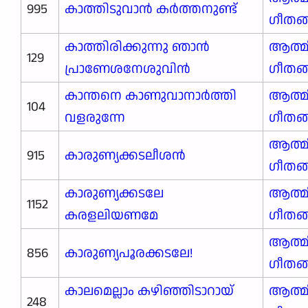
995
കാത്തിടുവാൻ കർത്തനുണ്ട്
ഗീതങ
കാത്തിരിക്കുന്നു ഞാൻ
ആത്മ
129
പ്രാണേശനേശുവിൻ
ഗീതങ
കാന്തനെ കാണുവാനാർത്തി
ആത്മ
104
വളരുന്നേ
ഗീതങ
ആത്മ
915
കാരുണ്യക്കടലീശൻ
ഗീതങ
കാരുണ്യക്കടലേ
ആത്മ
1152
കരളലിയണമേ
ഗീതങ
ആത്മ
856
കാരുണ്യപൂരക്കടലേ!
ഗീതങ
കാലമെല്ലാം കഴിഞ്ഞിടാറായ്
ആത്മ
248