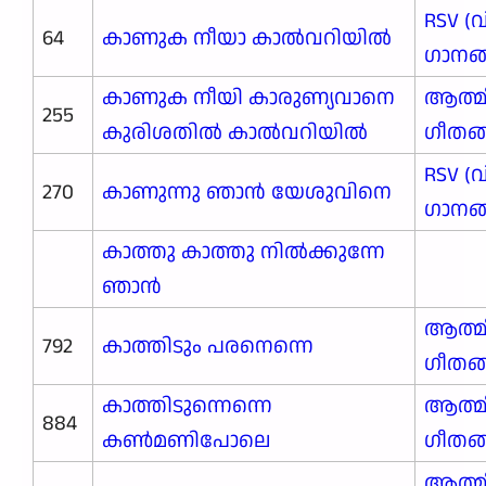
RSV (
64
കാണുക നീയാ കാല്‍വറിയില്‍
ഗാനങ്ങ
കാണുക നീയി കാരുണ്യവാനെ
ആത്മ
255
കുരിശതിൽ കാൽവറിയിൽ
ഗീതങ
RSV (
270
കാണുന്നു ഞാന്‍ യേശുവിനെ
ഗാനങ്ങ
കാത്തു കാത്തു നിൽക്കുന്നേ
ഞാൻ
ആത്മ
792
കാത്തിടും പരനെന്നെ
ഗീതങ
കാത്തിടുന്നെന്നെ
ആത്മ
884
കൺമണിപോലെ
ഗീതങ
ആത്മ