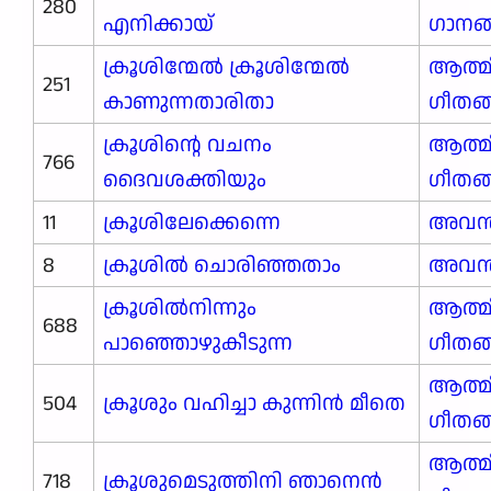
280
എനിക്കായ്
ഗാനങ്ങ
ക്രൂശിന്മേൽ ക്രൂശിന്മേൽ
ആത്മ
251
കാണുന്നതാരിതാ
ഗീതങ
ക്രൂശിന്റെ വചനം
ആത്മ
766
ദൈവശക്തിയും
ഗീതങ
11
ക്രൂശിലേക്കെന്നെ
അവന്
8
ക്രൂശിൽ ചൊരിഞ്ഞതാം
അവന്
ക്രൂശിൽനിന്നും
ആത്മ
688
പാഞ്ഞൊഴുകീടുന്ന
ഗീതങ
ആത്മ
504
ക്രൂശും വഹിച്ചാ കുന്നിൻ മീതെ
ഗീതങ
ആത്മ
718
ക്രൂശുമെടുത്തിനി ഞാനെൻ