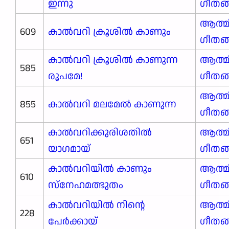
ഇന്നു
ഗീതങ
ആത്മ
609
കാൽവറി ക്രൂശിൽ കാണും
ഗീതങ
കാൽവറി ക്രൂശിൽ കാണുന്ന
ആത്മ
585
രൂപമേ!
ഗീതങ
ആത്മ
855
കാൽവറി മലമേൽ കാണുന്ന
ഗീതങ
കാൽവറിക്കുരിശതിൽ
ആത്മ
651
യാഗമായ്
ഗീതങ
കാൽവറിയിൽ കാണും
ആത്മ
610
സ്നേഹമത്ഭുതം
ഗീതങ
കാൽവറിയിൽ നിന്റെ
ആത്മ
228
പേർക്കായ്
ഗീതങ