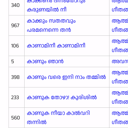
കാക്കണം ദിനംതോറും
ആത്മ
340
കരുണയിൽ നീ
ഗീതങ
കാക്കും സതതവും
ആത്മ
967
പരമനെന്നെ തൻ
ഗീതങ
ആത്മ
106
കാണാമിനീ കാണാമിനീ
ഗീതങ
5
കാണും ഞാന്‍
അവന്
ആത്മ
398
കാണും വരെ ഇനി നാം തമ്മിൽ
ഗീതങ
ആത്മ
233
കാണുക തോഴാ! കുരിശിൽ
ഗീതങ
കാണുക നീയാ കാൽവറി
ആത്മ
560
തന്നിൽ
ഗീതങ