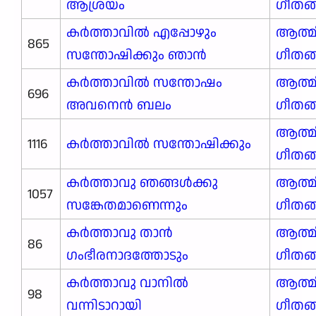
ആശ്രയം
ഗീതങ
കർത്താവിൽ എപ്പോഴും
ആത്മ
865
സന്തോഷിക്കും ഞാൻ
ഗീതങ
കർത്താവിൽ സന്തോഷം
ആത്മ
696
അവനെൻ ബലം
ഗീതങ
ആത്മ
1116
കർത്താവിൽ സന്തോഷിക്കും
ഗീതങ
കർത്താവു ഞങ്ങൾക്കു
ആത്മ
1057
സങ്കേതമാണെന്നും
ഗീതങ
കർത്താവു താൻ
ആത്മ
86
ഗംഭീരനാദത്തോടും
ഗീതങ
കർത്താവു വാനിൽ
ആത്മ
98
വന്നിടാറായി
ഗീതങ