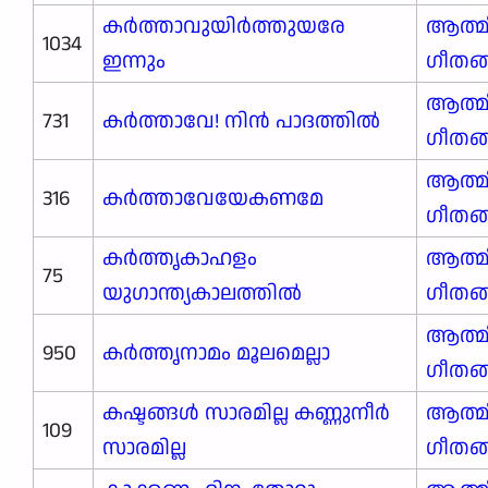
കർത്താവുയിർത്തുയരേ
ആത്മ
1034
ഇന്നും
ഗീതങ
ആത്മ
731
കർത്താവേ! നിൻ പാദത്തിൽ
ഗീതങ
ആത്മ
316
കർത്താവേയേകണമേ
ഗീതങ
കർത്തൃകാഹളം
ആത്മ
75
യുഗാന്ത്യകാലത്തിൽ
ഗീതങ
ആത്മ
950
കർത്തൃനാമം മൂലമെല്ലാ
ഗീതങ
കഷ്ടങ്ങൾ സാരമില്ല കണ്ണുനീർ
ആത്മ
109
സാരമില്ല
ഗീതങ