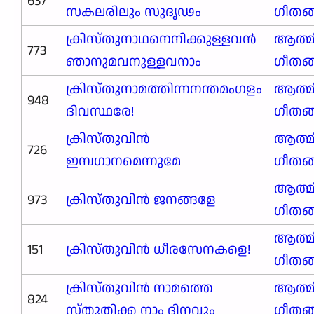
637
സകലരിലും സുദൃഢം
ഗീതങ
ക്രിസ്തുനാഥനെനിക്കുള്ളവൻ
ആത്മ
773
ഞാനുമവനുള്ളവനാം
ഗീതങ
ക്രിസ്തുനാമത്തിന്നനന്തമംഗളം
ആത്മ
948
ദിവസ്ഥരേ!
ഗീതങ
ക്രിസ്തുവിൻ
ആത്മ
726
ഇമ്പഗാനമെന്നുമേ
ഗീതങ
ആത്മ
973
ക്രിസ്തുവിൻ ജനങ്ങളേ
ഗീതങ
ആത്മ
151
ക്രിസ്തുവിൻ ധീരസേനകളെ!
ഗീതങ
ക്രിസ്തുവിൻ നാമത്തെ
ആത്മ
824
സ്തുതിക്ക നാം ദിനവും
ഗീതങ