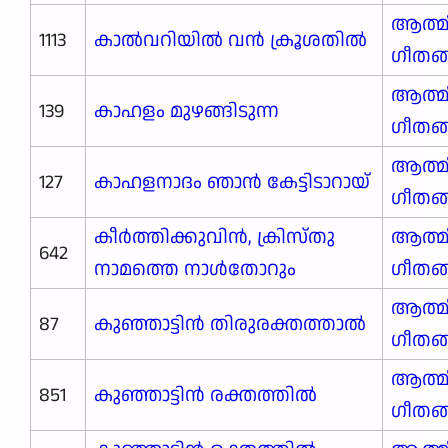
ആത്മ
1113
കാൽവറിയിൽ വൻ ക്രൂശതിൽ
ഗീതങ
ആത്മ
139
കാഹളം മുഴങ്ങിടുന്ന
ഗീതങ
ആത്മ
127
കാഹളനാദം ഞാൻ കേട്ടിടാറായ്
ഗീതങ
കീർത്തിക്കുവിൻ, ക്രിസ്തു
ആത്മ
642
നാമത്തെ നാൾതോറും
ഗീതങ
ആത്മ
87
കുഞ്ഞാട്ടിൻ തിരുരക്തത്താൽ
ഗീതങ
ആത്മ
851
കുഞ്ഞാട്ടിൻ രക്തത്തിൽ
ഗീതങ