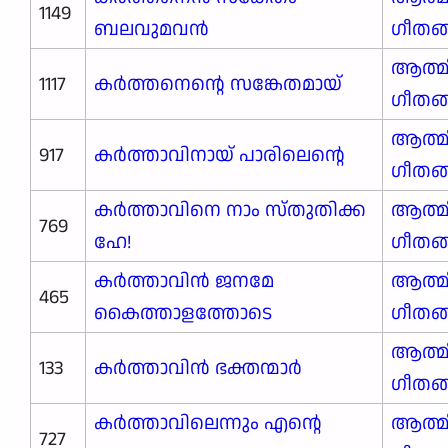
1149
ബലവുമവൻ
ഗീതങ
ആത്മ
1117
കർത്തനെന്റെ സങ്കേതമായ്
ഗീതങ
ആത്മ
917
കർത്താവിനായ് പാരിലെന്റെ
ഗീതങ
കർത്താവിനെ നാം സ്തുതിക്ക
ആത്മ
769
ഹേ!
ഗീതങ
കർത്താവിൻ ജനമേ
ആത്മ
465
കൈത്താളത്തോടെ
ഗീതങ
ആത്മ
133
കർത്താവിൻ ഭക്തന്മാർ
ഗീതങ
കർത്താവിലെന്നും എന്റെ
ആത്മ
727