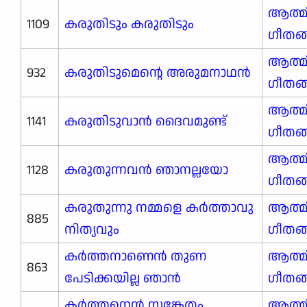
ആത്മ
1109
കരുതിടും കരുതിടും
ഗീതങ
ആത്മ
932
കരുതിടുമെന്റെ അരുമനാഥൻ
ഗീതങ
ആത്മ
1141
കരുതിടുവാൻ ദൈവമുണ്ട്
ഗീതങ
ആത്മ
1128
കരുതുന്നവൻ ഞാനല്ലയോ
ഗീതങ
കരുതുന്നു നമ്മളെ കർത്താവു
ആത്മ
885
നിത്യവും
ഗീതങ
കർത്തനാണെൻ തുണ
ആത്മ
863
പേടിക്കയില്ല ഞാൻ
ഗീതങ
കർത്തനെൻ സങ്കേതം
ആത്മ