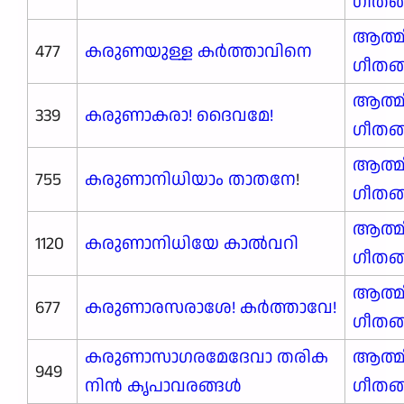
ഗീതങ
ആത്മ
477
കരുണയുള്ള കർത്താവിനെ
ഗീതങ
ആത്മ
339
കരുണാകരാ! ദൈവമേ!
ഗീതങ
ആത്മ
755
കരുണാനിധിയാം താതനേ
!
ഗീതങ
ആത്മ
1120
കരുണാനിധിയേ കാൽവറി
ഗീതങ
ആത്മ
677
കരുണാരസരാശേ! കർത്താവേ!
ഗീതങ
കരുണാസാഗരമേദേവാ തരിക
ആത്മ
949
നിൻ കൃപാവരങ്ങൾ
ഗീതങ