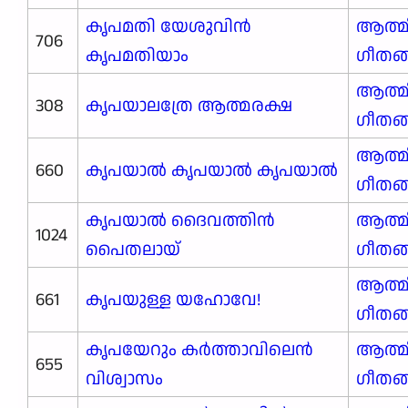
കൃപമതി യേശുവിൻ
ആത്മ
706
കൃപമതിയാം
ഗീതങ
ആത്മ
308
കൃപയാലത്രേ ആത്മരക്ഷ
ഗീതങ
ആത്മ
660
കൃപയാൽ കൃപയാൽ കൃപയാൽ
ഗീതങ
കൃപയാൽ ദൈവത്തിൻ
ആത്മ
1024
പൈതലായ്
ഗീതങ
ആത്മ
661
കൃപയുള്ള യഹോവേ!
ഗീതങ
കൃപയേറും കർത്താവിലെൻ
ആത്മ
655
വിശ്വാസം
ഗീതങ