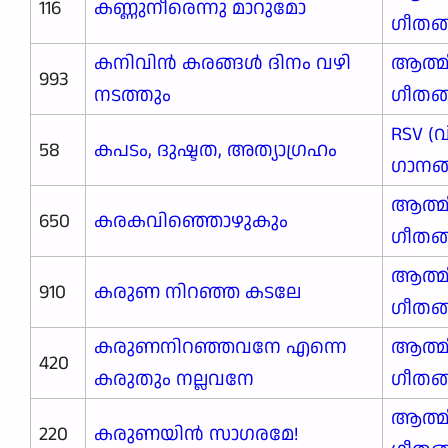
116
കണ്ണുനീരെന്നു മാറുമോ
ഗീതങ
കനിവിൻ കരങ്ങൾ ദിനം വഴി
ആത്മ
993
നടത്തും
ഗീതങ
RSV (
58
കപടം, ദുഷ്ടത, അത‍്യാഗ്രഹം
ഗാനങ്ങ
ആത്മ
650
കരകവിഞ്ഞൊഴുകും
ഗീതങ
ആത്മ
910
കരുണ നിറഞ്ഞ കടലേ
ഗീതങ
കരുണനിറഞ്ഞവനേ എന്നെ
ആത്മ
420
കരുതും നല്ലവനേ
ഗീതങ
ആത്മ
220
കരുണയിൻ സാഗരമേ!