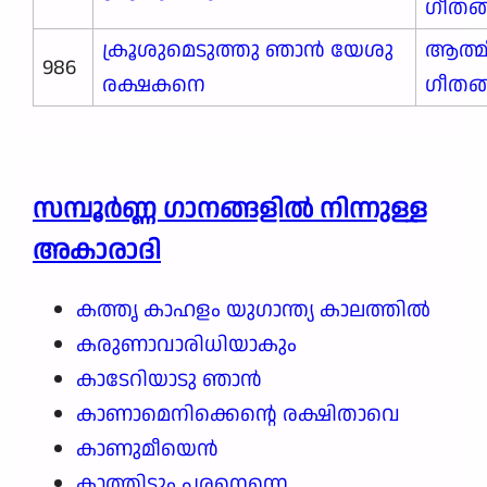
ഗീതങ
ക്രൂശുമെടുത്തു ഞാൻ യേശു
ആത്മ
986
രക്ഷകനെ
ഗീതങ
സമ്പൂർണ്ണ ഗാനങ്ങളില്‍ നിന്നുള്ള
അകാരാദി
കത്തൃ കാഹളം യുഗാന്ത്യ കാലത്തിൽ
കരുണാവാരിധിയാകും
കാടേറിയാടു ഞാൻ
കാണാമെനിക്കെന്റെ രക്ഷിതാവെ
കാണുമീയെൻ
കാത്തിടും പരനെന്നെ