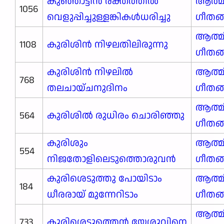
കുഞ്ഞാട്ടിൻ രക്തത്തിൽ
ആത്മ
1056
വെളുപ്പിച്ചുള്ളങ്കികൾധരിച്ചു
ഗീതങ
ആത്മ
1108
കുരിശിൻ നിഴലതിലിരുന്നു
ഗീതങ
കുരിശിൻ നിഴലിൽ
ആത്മ
768
തലചായ്ചനുദിനം
ഗീതങ
ആത്മ
564
കുരിശിൽ രുധിരം ചൊരിഞ്ഞു
ഗീതങ
കുരിശും
ആത്മ
554
നിജതോളിലെടുത്തൊരുവൻ
ഗീതങ
കുരിശെടുത്തു പോയിടാം
ആത്മ
184
ധീരരായ് മുന്നേറിടാം
ഗീതങ
ആത്മ
733
കുരിശെടുത്തെൻ യേശുവിനെ