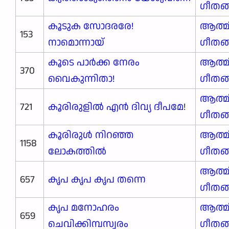
ഗീതങ
കൂടുക സോദരരേ!
ആത്മ
153
നാമൊന്നായ്
ഗീതങ
കൂടെ പാർക്ക നേരം
ആത്മ
370
വൈകുന്നിതാ!
ഗീതങ
ആത്മ
721
കൂരിരുളിൽ എൻ ദിവ്യ ദീപമേ
!
ഗീതങ
കൂരിരുൾ നിറഞ്ഞ
ആത്മ
1158
ലോകത്തിൽ
ഗീതങ
ആത്മ
657
കൃപ കൃപ കൃപ തന്നെ
ഗീതങ
കൃപ മനോഹരം
ആത്മ
659
ചെവിക്കിമ്പസ്വരം
ഗീതങ