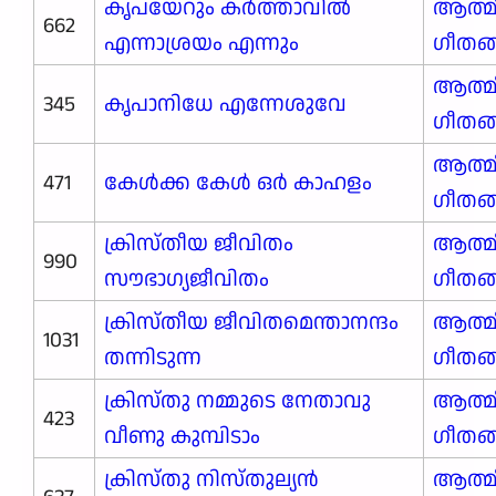
കൃപയേറും കർത്താവിൽ
ആത്മ
662
എന്നാശ്രയം എന്നും
ഗീതങ
ആത്മ
345
കൃപാനിധേ എന്നേശുവേ
ഗീതങ
ആത്മ
471
കേൾക്ക കേൾ ഒർ കാഹളം
ഗീതങ
ക്രിസ്തീയ ജീവിതം
ആത്മ
990
സൗഭാഗ്യജീവിതം
ഗീതങ
ക്രിസ്തീയ ജീവിതമെന്താനന്ദം
ആത്മ
1031
തന്നിടുന്ന
ഗീതങ
ക്രിസ്തു നമ്മുടെ നേതാവു
ആത്മ
423
വീണു കുമ്പിടാം
ഗീതങ
ക്രിസ്തു നിസ്തുല്യൻ
ആത്മ