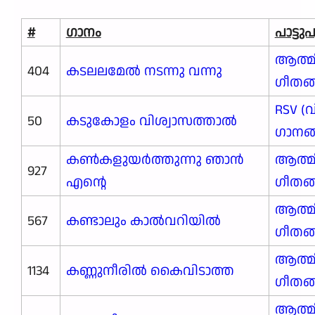
#
ഗാനം
പാട്ട
ആത്മ
404
കടലലമേൽ നടന്നു വന്നു
ഗീതങ
RSV (
50
കടുകോളം വിശ്വാസത്താല്‍
ഗാനങ്ങ
കൺകളുയർത്തുന്നു ഞാൻ
ആത്മ
927
എന്റെ
ഗീതങ
ആത്മ
567
കണ്ടാലും കാൽവറിയിൽ
ഗീതങ
ആത്മ
1134
കണ്ണുനീരിൽ കൈവിടാത്ത
ഗീതങ
ആത്മ