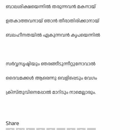
ബാലശിക്ഷയെന്നിൽ തരുന്നവൻ മകനായ്
ഉതകാത്തവനായ് ഞാൻ തീരാതിരിക്കാനായ്
ബലഹീനതയിൽ ഏകുന്നവൻ കൃപയെന്നിൽ
സർവ്വസൃഷ്ടിയും ഞരങ്ങീടുന്നീറ്റുനോവാൽ
ദൈവമക്കൾ ആരെന്നു വെളിപ്പെടും വേഗം
ക്രിസ്തുവിനെപ്പോൽ മാറിടും നാമെല്ലാരും.
Share