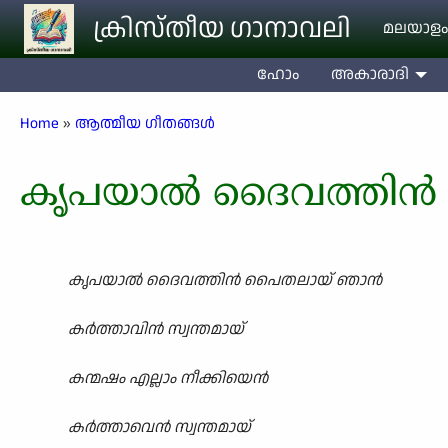
Skip to main content
ക്രിസ്തീയ ഗാനാവലി
മലയാളം
ഹോം
അകാരാദി
Breadcrumb
Home
ആത്മീയ ഗീതങ്ങൾ
കൃപയാൽ ദൈവത്തിൻ
കൃപയാൽ ദൈവത്തിൻ പൈതലായ് ഞാൻ
കർത്താവിൻ സ്വന്തമായ്
കന്മഷം എല്ലാം നീക്കിയെൻ
കർത്താവെൻ സ്വന്തമായ്