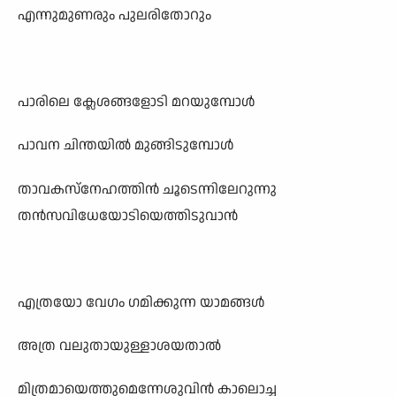
എന്നുമുണരും പുലരിതോറും
പാരിലെ ക്ലേശങ്ങളോടി മറയുമ്പോൾ
പാവന ചിന്തയിൽ മുങ്ങിടുമ്പോൾ
താവകസ്നേഹത്തിൻ ചൂടെന്നിലേറുന്നു
തൻസവിധേയോടിയെത്തിടുവാൻ
എത്രയോ വേഗം ഗമിക്കുന്ന യാമങ്ങൾ
അത്ര വലുതായുള്ളാശയതാൽ
മിത്രമായെത്തുമെന്നേശുവിൻ കാലൊച്ച