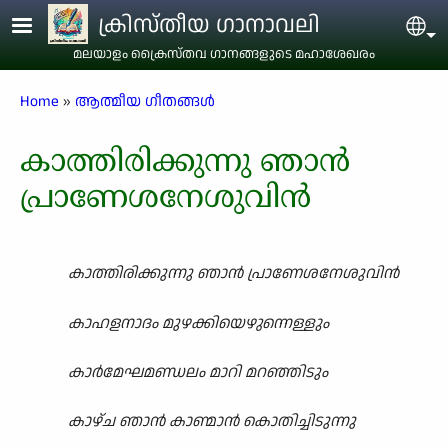
Skip to main content
ക്രിസ്തീയ ഗാനാവലി
Sel
മലയാളം ക്രൈസ്തവ ഗാനങ്ങളുടെ മഹാശേഖരം
Breadcrumb
Home
ആത്മീയ ഗീതങ്ങൾ
കാത്തിരിക്കുന്നു ഞാൻ
പ്രാണേശനേശുവിൻ
കാത്തിരിക്കുന്നു ഞാൻ പ്രാണേശനേശുവിൻ
കാഹളനാദം മുഴക്കിയെഴുന്നെള്ളും
കാർമേഘമണ്ഡലം മാറി മറഞ്ഞിടും
കാഴ്ച ഞാൻ കാണ്മാൻ കൊതിച്ചിടുന്നു