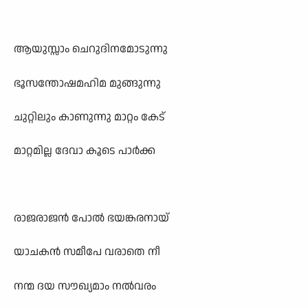
ആയുസ്സാം ചെറുദിനമോടുന്നു
ഭൂസന്തോഷമഹിമ മുങ്ങുന്നു
ചുറ്റിലും കാണുന്നു മാറ്റം കേട്
മാറ്റമില്ല ദേവാ കൂടെ പാർക്ക
രാജരാജൻ പോൽ ഭയങ്കരനായ്
യാചകൻ സമീപേ വരാതെ നീ
നന്മ ദയ സൗഖ്യമാം നൽവരം