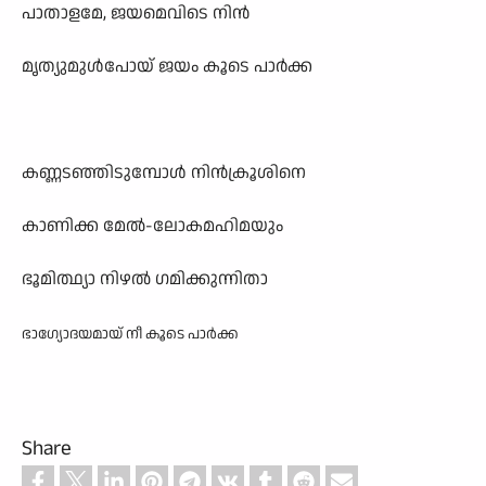
പാതാളമേ, ജയമെവിടെ നിൻ
മൃത്യുമുൾപോയ് ജയം കൂടെ പാർക്ക
കണ്ണടഞ്ഞിടുമ്പോൾ നിൻക്രൂശിനെ
കാണിക്ക മേൽ-ലോകമഹിമയും
ഭൂമിത്ഥ്യാ നിഴൽ ഗമിക്കുന്നിതാ
ഭാഗ്യോദയമായ് നീ കൂടെ പാർക്ക
Share