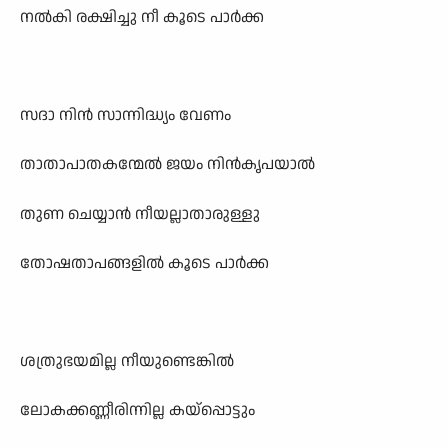
നൽകി രക്ഷിച്ചു നീ കൂടെ പാർക്ക
സദാ നിൻ സാന്നിദ്ധ്യം വേണം
താതാപാതകന്മേൽ ജയം നിൻകൃപയാൽ
തുണ ചെയ്യാൻ നീയല്ലാതാരുള്ളു
തോഷതാപങ്ങളിൽ കൂടെ പാർക്ക
ശത്രുഭയമില്ല നീയുണ്ടെങ്കിൽ
ലോകക്കണ്ണീരിന്നില്ല കയ്പ്പൊട്ടും