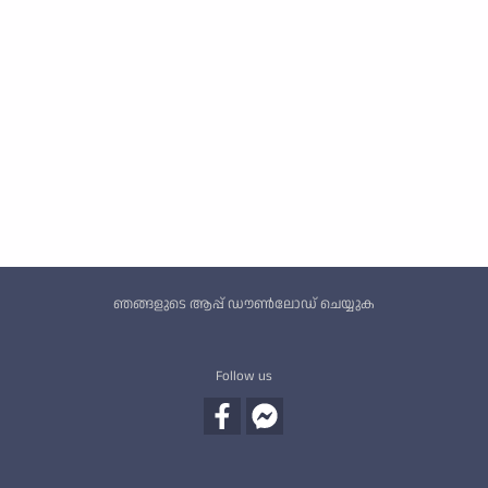
Custom footer
ഞങ്ങളുടെ ആപ്പ് ഡൗൺലോഡ് ചെയ്യുക
Follow us