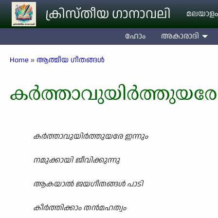
Skip to main content
ക്രിസ്തീയ ഗാനാവലി
മലയാളം
ഹോം
അകാരാദി
Breadcrumb
Home
ആത്മീയ ഗീതങ്ങൾ
കർത്താവുയിർത്തുയരേ 
കർത്താവുയിർത്തുയരേ ഇന്നും
നമുക്കായി ജീവിക്കുന്നു
ആകയാൽ ജയഗീതങ്ങൾ പാടി
കീർത്തിക്കാം തൻമഹത്വം