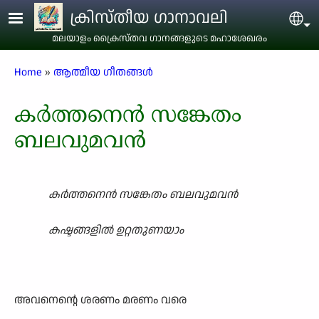
Skip to main content
ക്രിസ്തീയ ഗാനാവലി
Sel
മലയാളം ക്രൈസ്തവ ഗാനങ്ങളുടെ മഹാശേഖരം
Breadcrumb
Home
ആത്മീയ ഗീതങ്ങൾ
കർത്തനെൻ സങ്കേതം
ബലവുമവൻ
കർത്തനെൻ സങ്കേതം ബലവുമവൻ
കഷ്ടങ്ങളിൽ ഉറ്റതുണയാം
അവനെന്റെ ശരണം മരണം വരെ