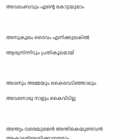
അവലംബവും എന്റെ കോട്ടയുമാം
അനുകൂലം ദൈവം എനിക്കുലകിൽ
ആരുനിന്നിടും പ്രതികൂലമായ്
അപ്പനും അമ്മയും കൈവെടിഞ്ഞാലും
അവനൊരു നാളും കൈവിടില്ല
അന്ത്യം വരെയുമെൻ അന്തികെയുണ്ടവൻ
ആകുലമില്ലെനിക്കാനന്ദമാം