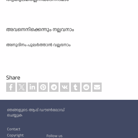
അവനെനിക്കെന്നും നല്ലവനാം
അനുദിനം പുലർത്താൻ വല്ലഭനാം
Share
Custom footer
ഞങ്ങളുടെ ആപ്പ് ഡൗൺലോഡ്
ചെയ്യുക
Footer
Contact
Copyright
Follow us