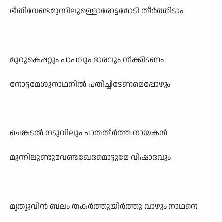
ഭീതിവേണ്ടമുന്നിലുള്ളൊരോട്ടമോടി തീർത്തിടാം
മുറുകെപ്പറ്റും പാപവും ഭാരവും നീക്കിടണം
നോട്ടമേശുനാഥനിൽ പതിച്ചിടേണമെപ്പോഴും
ചെങ്കടൽ നടുവിലും പാതതീർത്ത നായകൻ
മുന്നിലുണ്ടുവേണ്ടഖേദമൊട്ടുമേ വിഷാദവും
മൃത്യുവിൻ ബലം തകർത്തുയിർത്തു വാഴും നാഥനെ