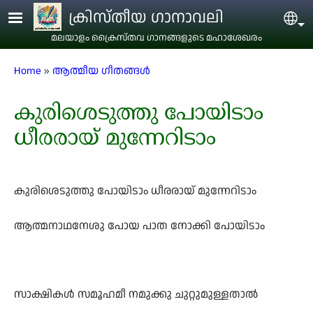
Skip to main content
ക്രിസ്തീയ ഗാനാവലി
Sel
മലയാളം ക്രൈസ്തവ ഗാനങ്ങളുടെ മഹാശേഖരം
Breadcrumb
Home
ആത്മീയ ഗീതങ്ങൾ
കുരിശെടുത്തു പോയിടാം
ധീരരായ് മുന്നേറിടാം
കുരിശെടുത്തു പോയിടാം ധീരരായ് മുന്നേറിടാം
ആത്മനാഥനേശു പോയ പാത നോക്കി പോയിടാം
സാക്ഷികൾ സമൂഹമീ നമുക്കു ചുറ്റുമുള്ളതാൽ