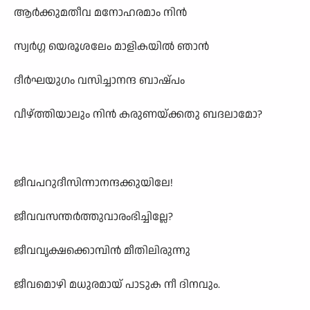
ആർക്കുമതീവ മനോഹരമാം നിൻ
സ്വർഗ്ഗ യെരൂശലേം മാളികയിൽ ഞാൻ
ദീർഘയുഗം വസിച്ചാനന്ദ ബാഷ്പം
വീഴ്ത്തിയാലും നിൻ കരുണയ്ക്കതു ബദലാമോ?
ജീവപറുദീസിന്നാനന്ദക്കുയിലേ!
ജീവവസന്തർത്തുവാരംഭിച്ചില്ലേ?
ജീവവൃക്ഷക്കൊമ്പിൻ മീതിലിരുന്നു
ജീവമൊഴി മധുരമായ് പാടുക നീ ദിനവും.