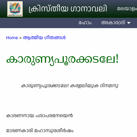
Skip to main content
ക്രിസ്തീയ ഗാനാവലി
മലയാളം
ഹോം
അകാരാദി
Breadcrumb
Home
ആത്മീയ ഗീതങ്ങൾ
കാരുണ്യപൂരക്കടലേ!
കാരുണ്യപൂരക്കടലേ! കരളലിയുക ദിനമനു
കാരണനായ പരാപരനേയെൻ
മാരണകാരി മഹാസുരശീർഷം