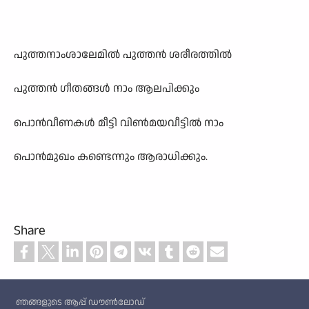
പുത്തനാംശാലേമിൽ പുത്തൻ ശരീരത്തിൽ
പുത്തൻ ഗീതങ്ങൾ നാം ആലപിക്കും
പൊൻവീണകൾ മീട്ടി വിൺമയവീട്ടിൽ നാം
പൊൻമുഖം കണ്ടെന്നും ആരാധിക്കും.
Share
Custom footer
ഞങ്ങളുടെ ആപ്പ് ഡൗൺലോഡ്