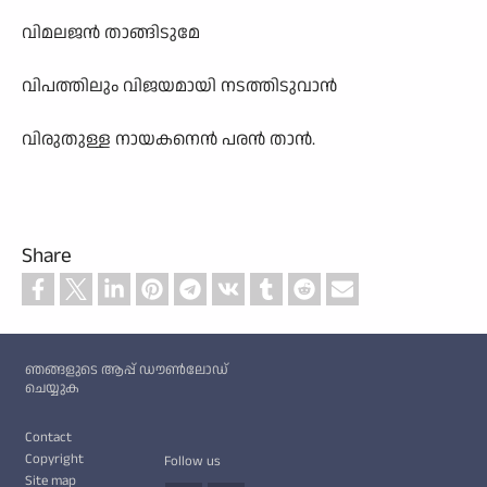
വിമലജൻ താങ്ങിടുമേ
വിപത്തിലും വിജയമായി നടത്തിടുവാൻ
വിരുതുള്ള നായകനെൻ പരൻ താൻ.
Share
Custom footer
ഞങ്ങളുടെ ആപ്പ് ഡൗൺലോഡ്
ചെയ്യുക
Footer
Contact
Copyright
Follow us
Site map