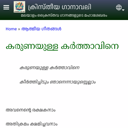
Skip to main content
ക്രിസ്തീയ ഗാനാവലി
Sel
മലയാളം ക്രൈസ്തവ ഗാനങ്ങളുടെ മഹാശേഖരം
Breadcrumb
Home
ആത്മീയ ഗീതങ്ങൾ
കരുണയുള്ള കർത്താവിനെ
കരുണയുള്ള കർത്താവിനെ
കീർത്തിച്ചിടും ഞാനെന്നായുസ്സെല്ലാം
അവനെന്റെ രക്ഷകനാം
അതിക്രമം ക്ഷമിച്ചവനാം