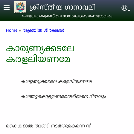
Skip to main content
ക്രിസ്തീയ ഗാനാവലി
Sel
മലയാളം ക്രൈസ്തവ ഗാനങ്ങളുടെ മഹാശേഖരം
Breadcrumb
Home
ആത്മീയ ഗീതങ്ങൾ
കാരുണ്യക്കടലേ
കരളലിയണമേ
കാരുണ്യക്കടലേ കരളലിയണമേ
കാത്തുകൊള്ളണമേയടിയനെ ദിനവും
കൈകളാൽ താങ്ങി നടത്തുകെന്നെ നീ