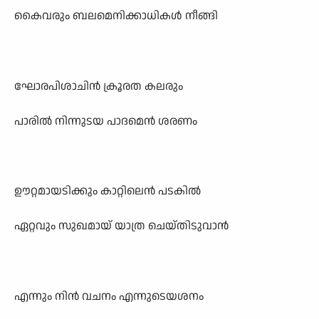
കൈവരും ബലമെനിക്കാധികൾ നീങ്ങി
ഘോരപിശാചിൻ ക്രൂരത കലരും
പാരിൽ നിന്നുടയ പാദമെൻ ശരണം
ഊറ്റമായടിക്കും കാറ്റിലെൻ പടകിൽ
ഏറ്റവും സുഖമായ് യാത്ര ചെയ്തിടുവാൻ
എന്നും നിൻ വചനം എന്നുടെയശനം