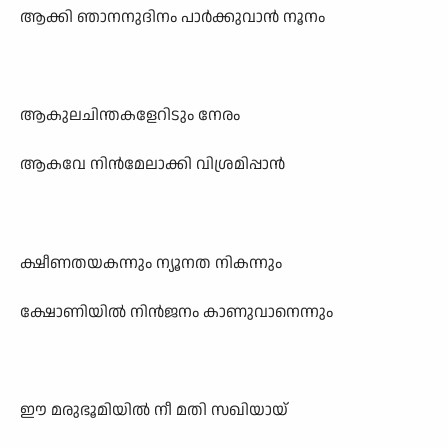
ആക്കി ഞാനനുദിനം പാർക്കുവാൻ നൂനം
ആകുലചിന്തകളേറിടും നേരം
ആകവേ നിൻമേലാക്കി വിശ്രമിപ്പാൻ
ക്ഷീണതയകന്നും ന്യൂനത നികന്നും
ക്ഷോണിയിൽ നിൻജനം കാണുവാനെന്നും
ഈ മരുഭൂമിയിൽ നീ മതി സഖിയായ്