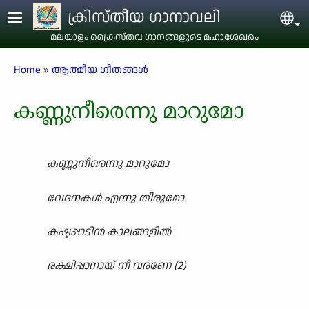
Skip to main content
ക്രിസ്തീയ ഗാനാവലി
Sel
മലയാളം ക്രൈസ്തവ ഗാനങ്ങളുടെ മഹാശേഖരം
Breadcrumb
Home
ആത്മീയ ഗീതങ്ങൾ
കണ്ണുനീരെന്നു മാറുമോ
കണ്ണുനീരെന്നു മാറുമോ
വേദനകൾ എന്നു തീരുമോ
കഷ്ടപ്പാടിൻ കാലങ്ങളിൽ
രക്ഷിപ്പാനായ് നീ വരണേ (2)