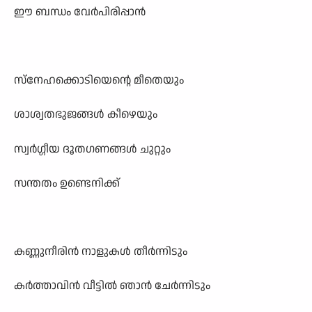
ഈ ബന്ധം വേർപിരിപ്പാൻ
സ്നേഹക്കൊടിയെന്റെ മീതെയും
ശാശ്വതഭുജങ്ങൾ കീഴെയും
സ്വർഗ്ഗീയ ദൂതഗണങ്ങൾ ചുറ്റും
സന്തതം ഉണ്ടെനിക്ക്
കണ്ണുനീരിൻ നാളുകൾ തീർന്നിടും
കർത്താവിൻ വീട്ടിൽ ഞാൻ ചേർന്നിടും