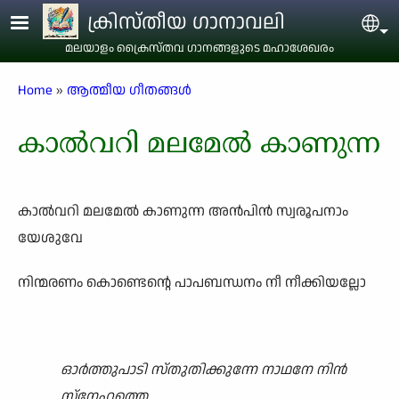
Skip to main content
ക്രിസ്തീയ ഗാനാവലി
Sel
മലയാളം ക്രൈസ്തവ ഗാനങ്ങളുടെ മഹാശേഖരം
Breadcrumb
Home
ആത്മീയ ഗീതങ്ങൾ
കാൽവറി മലമേൽ കാണുന്ന
കാൽവറി മലമേൽ കാണുന്ന അൻപിൻ സ്വരൂപനാം
യേശുവേ
നിന്മരണം കൊണ്ടെന്റെ പാപബന്ധനം നീ നീക്കിയല്ലോ
ഓർത്തുപാടി സ്തുതിക്കുന്നേ നാഥനേ നിൻ
സ്നേഹത്തെ