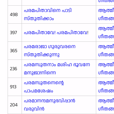
ഗീതങ
പരമപിതാവിനെ പാടി
ആത്മ
498
സ്തുതിക്കാം
ഗീതങ
ആത്മ
397
പരമപിതാവേ! പരമപിതാവേ
!
ഗീതങ
പരമരാജാ ഗുരുവരനെ
ആത്മ
365
സ്തുതിക്കുന്നു
ഗീതങ
പരമസുതനാം മശിഹ ഭൂവനേ
ആത്മ
236
മനുജാ!നിന്നെ
ഗീതങ
പരമസുതനെന്റെ
ആത്മ
913
പാപമശേഷം
ഗീതങ
പരമാനന്ദമനുഭവിപ്പാൻ
ആത്മ
204
വരുവിൻ
ഗീതങ