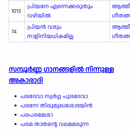
പ്രിയനേ എന്നെക്കരുതും
ആത്മ
1013
വഴിയിൽ
ഗീതങ
പ്രിയൻ വരും
ആത്മ
74
നാളിനിയധികമില്ല
ഗീതങ
സമ്പൂർണ്ണ ഗാനങ്ങളില്‍ നിന്നുള്ള
അകാരാദി
പരദേവാ സ്വർഗ്ഗ പുരദേവാ
പരനേ! തിരുമുഖശോഭയിൻ
പരപരമേശാ
പരമ താതന്റെ വലമമരുന്ന