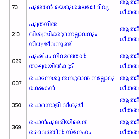
ആത്മ
73
പുത്തൻ യെരൂശലേമേ! ദിവ്യ
ഗീതങ
പുത്രനിൽ
ആത്മ
213
വിശ്വസിക്കുന്നെല്ലാവനും
ഗീതങ
നിത്യജീവനുണ്ട്
പുഷ്പം നിറഞ്ഞോർ
ആത്മ
829
താഴ്വരയിൽകൂടി
ഗീതങ
പൊന്നേശു തമ്പുരാൻ നല്ലോരു
ആത്മ
887
രക്ഷകൻ
ഗീതങ
ആത്മ
350
പൊന്നൊളി വീശുമീ
ഗീതങ
പൊൻപുലരിയിലെൻ
ആത്മ
369
ദൈവത്തിൻ സ്നേഹം
ഗീതങ