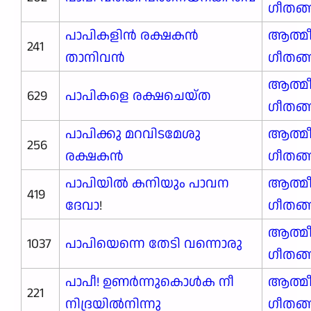
ഗീതങ
പാപികളിൻ രക്ഷകൻ
ആത്മ
241
താനിവൻ
ഗീതങ
ആത്മ
629
പാപികളെ രക്ഷചെയ്ത
ഗീതങ
പാപിക്കു മറവിടമേശു
ആത്മ
256
രക്ഷകൻ
ഗീതങ
പാപിയിൽ കനിയും പാവന
ആത്മ
419
ദേവാ
!
ഗീതങ
ആത്മ
1037
പാപിയെന്നെ തേടി വന്നൊരു
ഗീതങ
പാപീ! ഉണർന്നുകൊൾക നീ
ആത്മ
221
നിദ്രയിൽനിന്നു
ഗീതങ