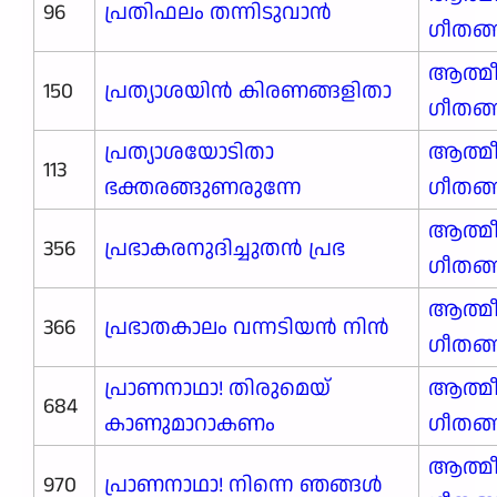
96
പ്രതിഫലം തന്നിടുവാൻ
ഗീതങ
ആത്മ
150
പ്രത്യാശയിൻ കിരണങ്ങളിതാ
ഗീതങ
പ്രത്യാശയോടിതാ
ആത്മ
113
ഭക്തരങ്ങുണരുന്നേ
ഗീതങ
ആത്മ
356
പ്രഭാകരനുദിച്ചുതൻ പ്രഭ
ഗീതങ
ആത്മ
366
പ്രഭാതകാലം വന്നടിയൻ നിൻ
ഗീതങ
പ്രാണനാഥാ! തിരുമെയ്
ആത്മ
684
കാണുമാറാകണം
ഗീതങ
ആത്മ
970
പ്രാണനാഥാ! നിന്നെ ഞങ്ങൾ