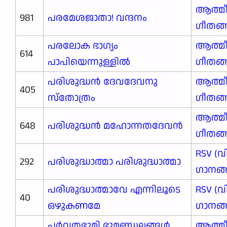
ആത്മ
981
പരമേശജാതാ! വന്ദനം
ഗീതങ
പരലോക ഭാഗ്യം
ആത്മ
614
പാപിയെന്നുള്ളിൽ
ഗീതങ
പരിശുദ്ധൻ ദേവദേവനു
ആത്മ
405
സ്തോത്രം
ഗീതങ
ആത്മ
648
പരിശുദ്ധൻ മഹോന്നതദേവൻ
ഗീതങ
RSV (വ
292
പരിശുദ്ധാത്മാ പരിശുദ്ധാത്മാ
ഗാനങ്ങ
പരിശുദ്ധാത്മാവേ എന്നിലൂടെ
RSV (വ
40
ഒഴുകണമേ
ഗാനങ്ങ
പർവ്വതഭൂമി ഭൂമണ്ഡലങ്ങൾ
ആത്മ