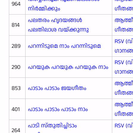
964
നിർമ്മിക്കും
ഗീതങ
പലതരം ഹൃദയങ്ങൾ
ആത്മ
814
പലതിലാശ വയ്ക്കുന്നു
ഗീതങ
RSV (വ
289
പറന്നിടുമെ നാം പറന്നിടുമെ
ഗാനങ്ങ
RSV (വ
290
പറയുക പറയുക പറയുക നാം
ഗാനങ്ങ
ആത്മ
853
പാടാം പാടാം ജയഗീതം
ഗീതങ
ആത്മ
401
പാടാം പാടാം പാടാം നാം
ഗീതങ
പാടി സ്തുതിച്ചിടാം
RSV (വ
264