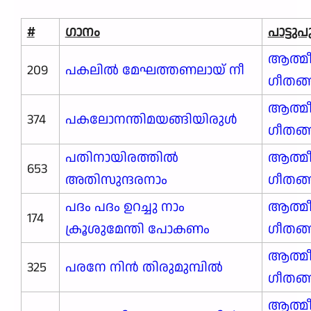
#
ഗാനം
പാട്ടു
ആത്മ
209
പകലിൽ മേഘത്തണലായ് നീ
ഗീതങ
ആത്മ
374
പകലോനന്തിമയങ്ങിയിരുൾ
ഗീതങ
പതിനായിരത്തിൽ
ആത്മ
653
അതിസുന്ദരനാം
ഗീതങ
പദം പദം ഉറച്ചു നാം
ആത്മ
174
ക്രൂശുമേന്തി പോകണം
ഗീതങ
ആത്മ
325
പരനേ നിൻ തിരുമുമ്പിൽ
ഗീതങ
ആത്മ