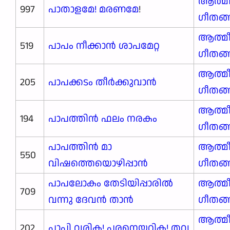
ആത്മ
997
പാതാളമേ! മരണമേ
!
ഗീതങ
ആത്മ
519
പാപം നീക്കാൻ ശാപമേറ്റ
ഗീതങ
ആത്മ
205
പാപക്കടം തീർക്കുവാൻ
ഗീതങ
ആത്മ
194
പാപത്തിൻ ഫലം നരകം
ഗീതങ
പാപത്തിൻ മാ
ആത്മ
550
വിഷത്തെയൊഴിപ്പാൻ
ഗീതങ
പാപലോകം തേടിയിപ്പാരിൽ
ആത്മ
709
വന്നു ദേവൻ താൻ
ഗീതങ
ആത്മ
202
പാപി വരിക! പരനെയറിക! തവ