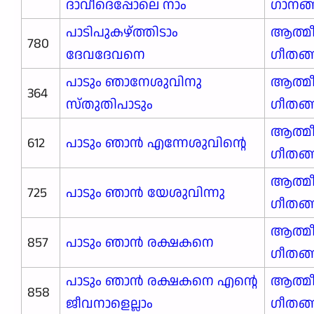
ദാവീദെപ്പോലെ നാം
ഗാനങ്ങ
പാടിപുകഴ്ത്തിടാം
ആത്മ
780
ദേവദേവനെ
ഗീതങ
പാടും ഞാനേശുവിനു
ആത്മ
364
സ്തുതിപാടും
ഗീതങ
ആത്മ
612
പാടും ഞാൻ എന്നേശുവിന്റെ
ഗീതങ
ആത്മ
725
പാടും ഞാൻ യേശുവിന്നു
ഗീതങ
ആത്മ
857
പാടും ഞാൻ രക്ഷകനെ
ഗീതങ
പാടും ഞാൻ രക്ഷകനെ എന്റെ
ആത്മ
858
ജീവനാളെല്ലാം
ഗീതങ