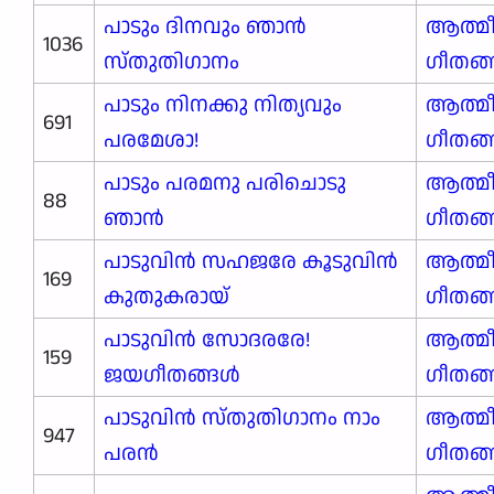
പാടും ദിനവും ഞാൻ
ആത്മ
1036
സ്തുതിഗാനം
ഗീതങ
പാടും നിനക്കു നിത്യവും
ആത്മ
691
പരമേശാ!
ഗീതങ
പാടും പരമനു പരിചൊടു
ആത്മ
88
ഞാൻ
ഗീതങ
പാടുവിൻ സഹജരേ കൂടുവിൻ
ആത്മ
169
കുതുകരായ്
ഗീതങ
പാടുവിൻ സോദരരേ!
ആത്മ
159
ജയഗീതങ്ങൾ
ഗീതങ
പാടുവിൻ സ്തുതിഗാനം നാം
ആത്മ
947
പരൻ
ഗീതങ