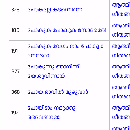
ആത്മ
328
പോകല്ലേ കടന്നെന്നെ
ഗീതങ
ആത്മ
180
പോകുക പോകുക സോദരരേ!
ഗീതങ
പോകുക വേഗം നാം പോകുക
ആത്മ
191
സോദരാ
ഗീതങ
പോകുന്നു ഞാനിന്ന്
ആത്മ
877
യേശുവിന്നായ്
ഗീതങ
ആത്മ
368
പോയ രാവിൽ മുഴുവൻ
ഗീതങ
പോയിടാം നമുക്കു
ആത്മ
192
ദൈവജനമേ
ഗീതങ
ആത്മ