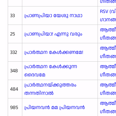
ഗീതങ
RSV (വ
33
പ്രാണപ്രിയാ യേശു നാഥാ
ഗാനങ്ങ
ആത്മ
25
പ്രാണപ്രിയാ! എന്നു വരും
ഗീതങ
ആത്മ
332
പ്രാർത്ഥന കേൾക്കണമേ!
ഗീതങ
പ്രാർത്ഥന കേൾക്കുന്ന
ആത്മ
348
ദൈവമേ
ഗീതങ
പ്രാർത്ഥനയ്ക്കുത്തരം
ആത്മ
484
തന്നതിനാൽ
ഗീതങ
ആത്മ
985
പ്രിയനവൻ മമ പ്രിയനവൻ
ഗീതങ