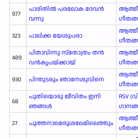
പാരിതിൽ പരലോക ദേവൻ
ആത്മ
977
വന്നു
ഗീതങ
ആത്മ
323
പാലിക്ക യേശുപരാ
ഗീതങ
പിതാവിന്നു സ്തോത്രം തൻ
ആത്മ
489
വൻകൃപയ്ക്കായ്
ഗീതങ
ആത്മ
930
പിന്തുടരും ഞാനേശുവിനെ
ഗീതങ
പുതിയൊരു ജീവിതം ഇനി
RSV (വ
68
ഞങ്ങള്‍
ഗാനങ്ങ
ആത്മ
27
പുത്തനാമെരൂശലേമിലെത്തും
ഗീതങ