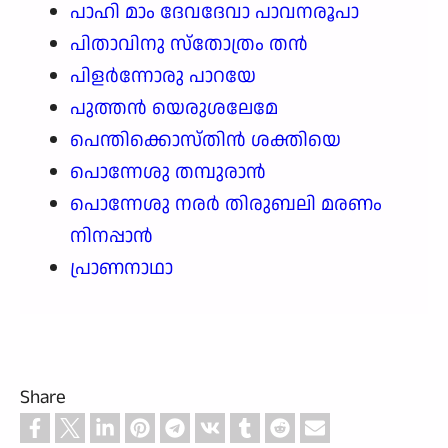
പാഹി മാം ദേവദേവാ പാവനരൂപാ
പിതാവിനു സ്തോത്രം തൻ
പിളർന്നോരു പാറയേ
പുത്തൻ യെരുശലേമേ
പെന്തിക്കൊസ്തിൻ ശക്തിയെ
പൊന്നേശു തമ്പുരാൻ
പൊന്നേശു നരർ തിരുബലി മരണം
നിനപ്പാൻ
പ്രാണനാഥാ
Share