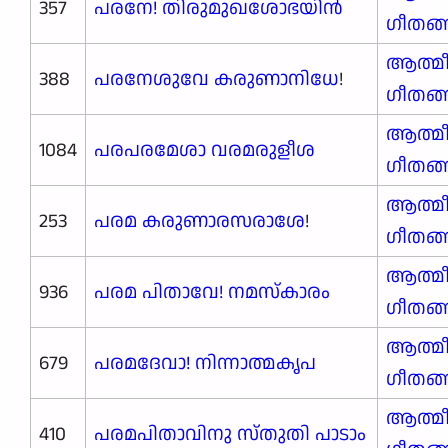
357
പരനേ! തിരുമുഖശോഭയിൻ
ഗീതങ
ആത്മ
388
പരനേശുവേ കരുണാനിധേ
!
ഗീതങ
ആത്മ
1084
പരപരമേശാ വരമരുളീശ
ഗീതങ
ആത്മ
253
പരമ കരുണാരസരാശേ
!
ഗീതങ
ആത്മ
936
പരമ പിതാവേ! നമസ്കാരം
ഗീതങ
ആത്മ
679
പരമദേവാ! നിന്നാത്മകൃപ
ഗീതങ
ആത്മ
410
പരമപിതാവിനു സ്തുതി പാടാം