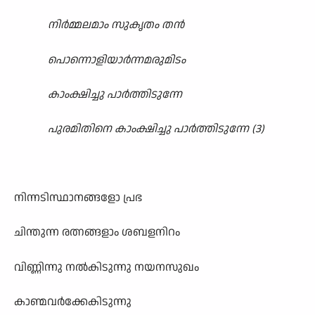
നിർമ്മലമാം സുകൃതം തൻ
പൊന്നൊളിയാർന്നമരുമിടം
കാംക്ഷിച്ചു പാർത്തിടുന്നേ
പുരമിതിനെ കാംക്ഷിച്ചു പാർത്തിടുന്നേ (3)
നിന്നടിസ്ഥാനങ്ങളോ പ്രഭ
ചിന്തുന്ന രത്നങ്ങളാം ശബളനിറം
വിണ്ണിന്നു നൽകിടുന്നു നയനസുഖം
കാണ്മവർക്കേകിടുന്നു