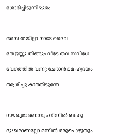
ശോഭിച്ചിടുന്നിപ്പുരം
അന്ധതയില്ലാ നാടേ ദൈവ
തേജസ്സു തിങ്ങും വീടേ തവ സവിധേ
വേഗത്തിൽ വന്നു ചേരാൻ മമ ഹൃദയം
ആശിച്ചു കാത്തിടുന്നേ
സൗഖ്യമാണെന്നും നിന്നിൽ ബഹു
ദുഃഖമാണല്ലോ മന്നിൽ ഒരുപൊഴുതും