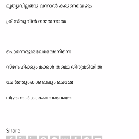
മൃത്യുവില്ലങ്ങു വന്നാൽ കരുണയെഴും
ക്രിസ്തുവിൻ നന്മതന്നാൽ
പൊന്നെരൂശലേമമ്മേ!നിന്നെ
സ്നേഹിക്കും മക്കൾ തമ്മെ തിരുമടിയിൽ
ചേർത്തുകൊണ്ടാലും ചെമ്മേ
നിജതനയർക്കാലംബമായൊരമ്മേ
Share