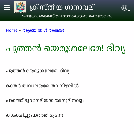
Skip to main content
ക്രിസ്തീയ ഗാനാവലി
Sel
മലയാളം ക്രൈസ്തവ ഗാനങ്ങളുടെ മഹാശേഖരം
Breadcrumb
Home
ആത്മീയ ഗീതങ്ങൾ
പുത്തൻ യെരൂശലേമേ! ദിവ്യ
പുത്തൻ യെരൂശലേമേ! ദിവ്യ
ഭക്തർ തന്നാലയമേ തവനിഴലിൽ
പാർത്തിടുവാനടിയൻ അനുദിനവും
കാംക്ഷിച്ചു പാർത്തിടുന്നേ