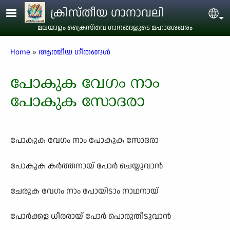
Skip to main content
ക്രിസ്തീയ ഗാനാവലി
Sel
മലയാളം ക്രൈസ്തവ ഗാനങ്ങളുടെ മഹാശേഖരം
Breadcrumb
Home
ആത്മീയ ഗീതങ്ങൾ
പോകുക വേഗം നാം
പോകുക സോദരാ
പോകുക വേഗം നാം പോകുക സോദരാ
പോകുക കർത്തനായ് പോർ ചെയ്യുവാൻ
ചേരുക വേഗം നാം പോയിടാം നാഥനായ്
പോർക്കള ധീരരായ് പോർ പൊരുതീടുവാൻ