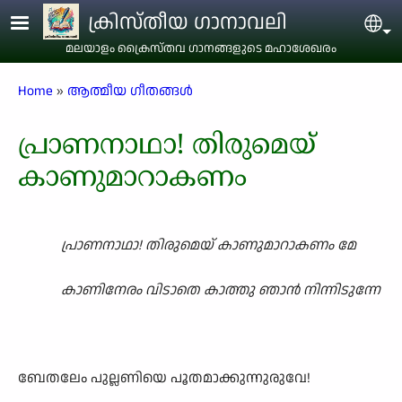
Skip to main content
ക്രിസ്തീയ ഗാനാവലി
Sel
മലയാളം ക്രൈസ്തവ ഗാനങ്ങളുടെ മഹാശേഖരം
Breadcrumb
Home
ആത്മീയ ഗീതങ്ങൾ
പ്രാണനാഥാ! തിരുമെയ്
കാണുമാറാകണം
പ്രാണനാഥാ! തിരുമെയ് കാണുമാറാകണം മേ
കാണിനേരം വിടാതെ കാത്തു ഞാൻ നിന്നിടുന്നേ
ബേതലേം പുല്ലണിയെ പൂതമാക്കുന്നുരുവേ!