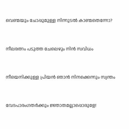
വെണ്മയും ചോപ്പുമുള്ള നിന്നുടൽ കാണ്മതെന്നോ?
നീലരത്നം പടുത്ത ചേലെഴും നിൻ സവിധം
നീയെനിക്കുള്ള പ്രിയൻ ഞാൻ നിനക്കെന്നും സ്വന്തം
വേദപാരംഗതർക്കും ജ്ഞാതമല്ലാപ്പൊരുളേ!