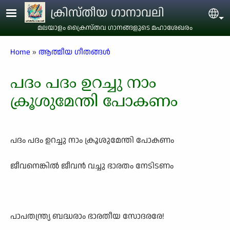
Skip to main content
ക്രിസ്തീയ ഗാനാവലി
Sel
മലയാളം ക്രൈസ്തവ ഗാനങ്ങളുടെ മഹാശേഖരം
Breadcrumb
Home
ആത്മീയ ഗീതങ്ങൾ
പദം പദം ഉറച്ചു നാം
ക്രൂശുമേന്തി പോകണം
പദം പദം ഉറച്ചു നാം ക്രൂശുമേന്തി പോകണം
ജീവനെങ്കിൽ ജീവൻ വച്ചു ഭാരതം നേടിടണം
പാപതന്ത്ര്യ ബദ്ധരാം ഭാരതീയ സോദരരേ!