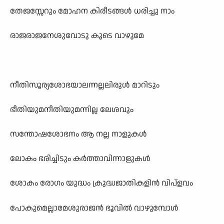
തേജസ്സേറും മോഹന കിരീടങ്ങൾ ധരിച്ചു നാം
രാജരാജനേശുവോടു കൂടെ വാഴുമേ
നീതിസൂര്യശോഭയാലന്നല്ലലിരുൾ മാറിടും
ഭീതിയുമനീതിയുമന്നില്ല ലേശവും
സന്തോഷശോഭനം ആ നല്ല നാളുകൾ
ലോകം ഭരിച്ചിടും കർത്താവിന്നാളുകൾ
ശോകം രോഗം യുദ്ധം ക്രുദ്ധജാതികളിൻ വിപ്ളവം
പോകുമെല്ലാമേശുരാജൻ ഭൂവിൽ വാഴുമ്പോൾ