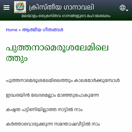
Skip to main content
ക്രിസ്തീയ ഗാനാവലി
Sel
മലയാളം ക്രൈസ്തവ ഗാനങ്ങളുടെ മഹാശേഖരം
Breadcrumb
Home
ആത്മീയ ഗീതങ്ങൾ
പുത്തനാമെരൂശലേമിലെ
ത്തും
പുത്തനാമെരൂശലേമിലെത്തും കാലമോർക്കുമ്പോൾ
ഇദ്ധരയിൻ ഖേദമെല്ലാം മാഞ്ഞുപോകുന്നേ
കഷ്ടത പട്ടിണിയില്ലാത്ത നാട്ടിൽ നാം
കർത്താവൊരുക്കുന്ന സന്തോഷവീട്ടിൽ നാം