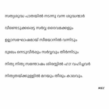
സത്യശുദ്ധ പാതയിൽ നടന്നു വന്ന ശുദ്ധന്മാർ
വീണ്ടെടുക്കപ്പെട്ട സർവ്വ ദൈവമക്കളും
ഉല്ലാസഘോഷമായ് സീയോനിൽ വന്നിടും
ദുഃഖം നെടുവീർപ്പും സർവ്വവും തീർന്നിടും
നിത്യ നിത്യ സന്തോഷം ശിരസ്സിൽ ഹാ! വഹിച്ചവർ
നിത്യതയ്ക്കുള്ളിൽ മറയും തീരും കാലവും.
M.E.C