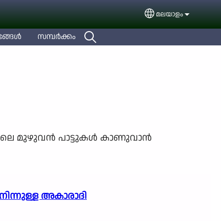
മലയാളം
Select your languag
ങ്ങള്‍
സമ്പര്‍ക്കം
ിലെ മുഴുവന്‍ പാട്ടുകള്‍ കാണുവാന്‍
 നിന്നുള്ള അകാരാദി