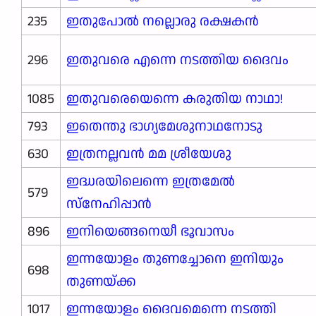
235
ഇതുപോൽ നല്ലൊരു രക്ഷകൻ
296
ഇതുവരെ എന്നെ നടത്തിയ ദൈവം
1085
ഇതുവരെയെന്നെ കരുതിയ നാഥാ!
793
ഇതെന്തു ഭാഗ്യമേശുനാഥനോടു
630
ഇത്രനല്ലവൻ മമ ശ്രീയേശു
ഇദ്ധരയിലെന്നെ ഇത്രമേൽ
579
സ്നേഹിപ്പാൻ
896
ഇനിയെങ്ങനെയീ ഭൂവാസം
ഇന്നയോളം തുണച്ചോനെ ഇനിയും
698
തുണയ്ക്ക
1017
ഇന്നയോളം ദൈവമെന്നെ നടത്തി