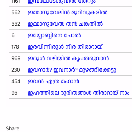
1161
ഇമ്പമോടേശുവിൽ തേറും
562
ഇമ്മാനുവേലിൻ മുറിവുകളിൽ
552
ഇമ്മാനുവേൽ തൻ ചങ്കതിൽ
6
ഇയ്യോബ്ബിനെ പോൽ
178
ഇരവിന്നിരുൾ നിര തീരാറായ്
968
ഇരുൾ വഴിയിൽ കൃപതരുവാൻ
230
ഇവനാർ? ഇവനാർ? മുഴങ്ങിക്കേട്ടു
454
ഇവൻ എത്ര മഹാൻ
95
ഇഹത്തിലെ ദുരിതങ്ങൾ തീരാറായ് നാം
Share