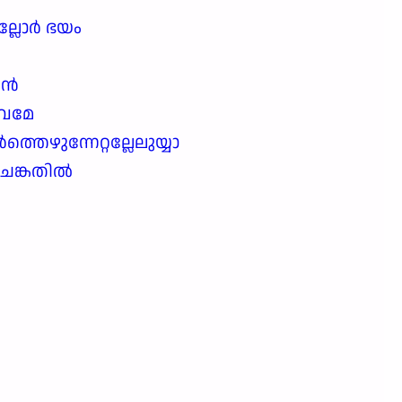
്ലോർ ഭയം
െ
വൻ
ൈവമേ
തെഴുന്നേറ്റല്ലേലുയ്യാ
ചങ്കതിൽ