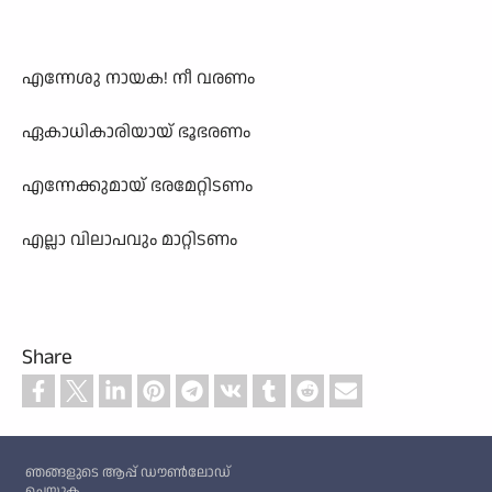
എന്നേശു നായക! നീ വരണം
ഏകാധികാരിയായ് ഭൂഭരണം
എന്നേക്കുമായ് ഭരമേറ്റിടണം
എല്ലാ വിലാപവും മാറ്റിടണം
Share
Custom footer
ഞങ്ങളുടെ ആപ്പ് ഡൗൺലോഡ്
ചെയ്യുക