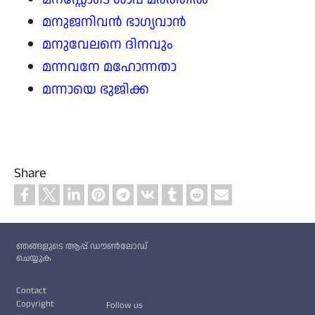
മനുജനിവൻ ഭാഗ്യവാൻ
മനുവേലനെ ദിനവും
മന്നവനേ മഹോന്നതാ
മന്നായെ ഭുജിക്ക
Share
Custom footer
ഞങ്ങളുടെ ആപ്പ് ഡൗൺലോഡ്
ചെയ്യുക
Footer
Contact
Copyright
Follow us