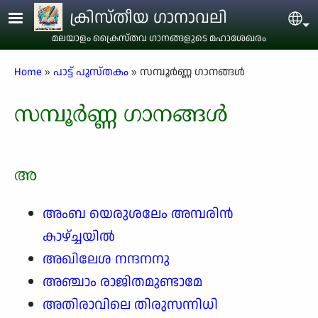
Skip to main content
ക്രിസ്തീയ ഗാനാവലി
Sel
മലയാളം ക്രൈസ്തവ ഗാനങ്ങളുടെ മഹാശേഖരം
Breadcrumb
Home
പാട്ട് പുസ്തകം
സമ്പൂർണ്ണ ഗാനങ്ങൾ
സമ്പൂർണ്ണ ഗാനങ്ങൾ
അ
അംബ യെരുശലേം അമ്പരിൻ
കാഴ്ച്ചയിൽ
അഖിലേശ നന്ദനനു
അഞ്ചാം രാജിതമുണ്ടാമേ
അതിരാവിലെ തിരുസന്നിധി