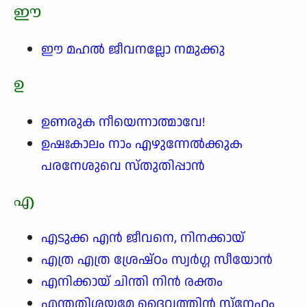
ഈ
ഈ മഹൽ ജീവനല്ലോ നമുക്കു
ഉ
ഉണരുക നീയെന്നാത്മാവേ!
ഉഷഃകാലം നാം എഴുന്നേൽക്കുക
പരനേശുവെ സ്തുതിപ്പാൻ
എ
എടുക്ക എൻ ജീവനെ, നിനക്കായ്
എത്ര എത്ര ശ്രേഷ്ഠം സ്വർഗ്ഗ സീയോൻ
എനിക്കായ് ചിന്തി നിൻ രക്തം
എന്തതിശയമേ ദൈവത്തിൻ സ്നേഹം