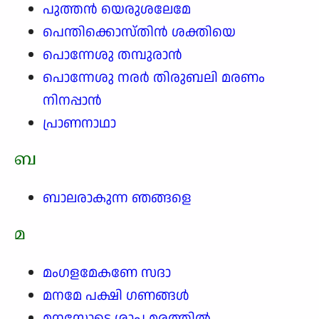
പുത്തൻ യെരുശലേമേ
പെന്തിക്കൊസ്തിൻ ശക്തിയെ
പൊന്നേശു തമ്പുരാൻ
പൊന്നേശു നരർ തിരുബലി മരണം
നിനപ്പാൻ
പ്രാണനാഥാ
ബ
ബാലരാകുന്ന ഞങ്ങളെ
മ
മംഗളമേകണേ സദാ
മനമേ പക്ഷി ഗണങ്ങൾ
മനസ്സോടെ ശാപ മരത്തിൽ