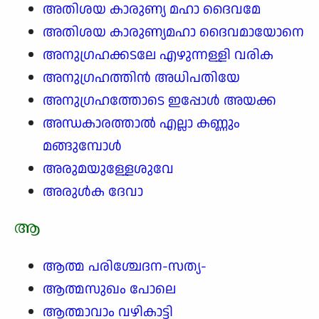
അതിശയ കാരുണ്യ മഹാ ദൈവമേ
അതിശയ കാരുണ്യമഹാ ദൈവമായോനെ
അനുഗ്രഹക്കടലേ എഴുന്നള്ളി വരിക
അനുഗ്രഹത്തിൻ അധിപതിയേ
അനുഗ്രഹത്തോടെ ഇപ്പോൾ അയക്ക
അന്ധകാരത്താൽ എല്ലാ കണ്ണും
മങ്ങുമ്പോൾ
അരുമയുള്ളേശുവേ
അരുൾക ദേവാ
ആ
ആത്മ പരിശ്ചേദന-സത്യ-
ആത്മസുഖം പോലെ
ആത്മാവാം വഴികാട്ടി