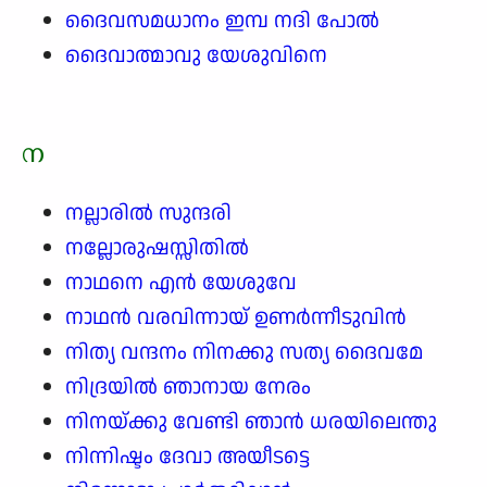
ദൈവസമധാനം ഇമ്പ നദി പോൽ
ദൈവാത്മാവു യേശുവിനെ
ന
നല്ലാരിൽ സുന്ദരി
നല്ലോരുഷസ്സിതിൽ
നാഥനെ എൻ യേശുവേ
നാഥൻ വരവിന്നായ് ഉണർന്നീടുവിൻ
നിത്യ വന്ദനം നിനക്കു സത്യ ദൈവമേ
നിദ്രയിൽ ഞാനായ നേരം
നിനയ്ക്കു വേണ്ടി ഞാൻ ധരയിലെന്തു
നിന്നിഷ്ടം ദേവാ അയീടട്ടെ