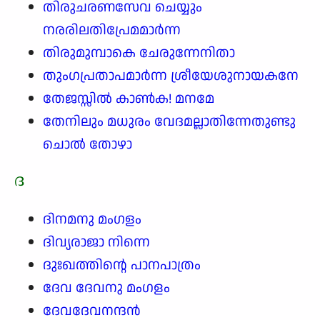
തിരുചരണസേവ ചെയ്യും
നരരിലതിപ്രേമമാർന്ന
തിരുമുമ്പാകെ ചേരുന്നേനിതാ
തുംഗപ്രതാപമാർന്ന ശ്രീയേശുനായകനേ
തേജസ്സിൽ കാൺക! മനമേ
തേനിലും മധുരം വേദമല്ലാതിന്നേതുണ്ടു
ചൊൽ തോഴാ
ദ
ദിനമനു മംഗളം
ദിവ്യരാജാ നിന്നെ
ദുഃഖത്തിന്റെ പാനപാത്രം
ദേവ ദേവനു മംഗളം
ദേവദേവനന്ദൻ