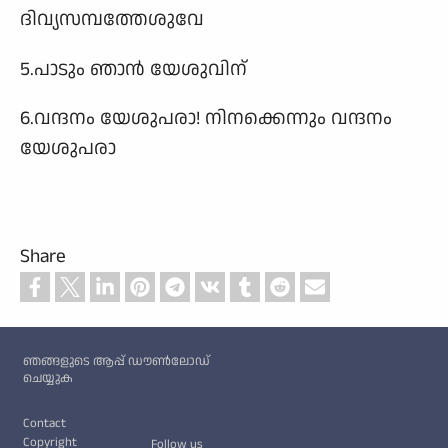
ദിവ്യസമ്പത്തേശുവേ
5.പാടും ഞാന്‍ യേശുവിന്
6.വന്ദനം യേശുപരാ! നിനക്കെന്നും വന്ദനം
യേശുപരാ
Share
Custom footer
ഞങ്ങളുടെ ആപ്പ് ഡൗൺലോഡ്
ചെയ്യുക
Footer
Contact
Copyright
Follow us