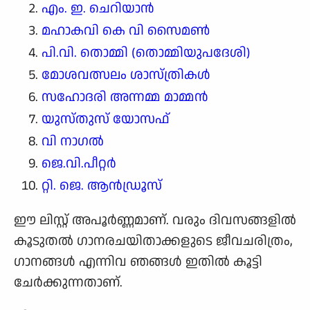
എം. ഇ. ചെറിയാന്‍
മഹാകവി കെ വി സൈമണ്‍
പി.വി. തൊമ്മി (തൊമ്മിയുപദേശി)
മോശവത്സലം ശാസ്ത്രികൾ
സഹോദരി അന്നമ്മ മാമ്മന്‍
യുസ്‌തുസ്‌ യോസഫ്‌
വി നാഗല്‍
ജെ.വി.പീറ്റർ
റ്റി. ജെ. ആൻഡ്രൂസ്
ഈ ലിസ്റ്റ് അപൂര്‍ണ്ണമാണ്. വരും ദിവസങ്ങളില്‍
കൂടുതല്‍ ഗാനരചയിതാക്കളുടെ ജീവചരിത്രം,
ഗാനങ്ങള്‍ എന്നിവ ഞങ്ങള്‍ ഇതില്‍ കൂട്ടി
ചേര്‍ക്കുന്നതാണ്.