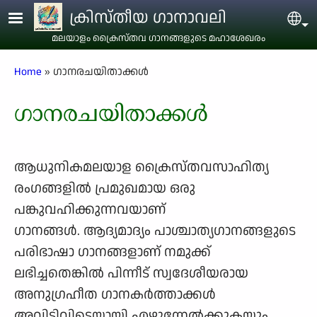
Skip to main content
ക്രിസ്തീയ ഗാനാവലി
Sel
മലയാളം ക്രൈസ്തവ ഗാനങ്ങളുടെ മഹാശേഖരം
Breadcrumb
Home
ഗാനരചയിതാക്കള്‍
ഗാനരചയിതാക്കള്‍
ആധുനികമലയാള ക്രൈസ്തവസാഹിത്യ
രംഗങ്ങളിൽ പ്രമുഖമായ ഒരു
പങ്കുവഹിക്കുന്നവയാണ്
ഗാനങ്ങൾ. ആദ്യമാദ്യം പാശ്ചാത്യഗാനങ്ങളുടെ
പരിഭാഷാ ഗാനങ്ങളാണ് നമുക്ക്
ലഭിച്ചതെങ്കിൽ പിന്നീട് സ്വദേശീയരായ
അനുഗ്രഹീത ഗാനകർത്താക്കൾ
അവിടിവിടെയായി എഴുന്നേൽക്കുകയും