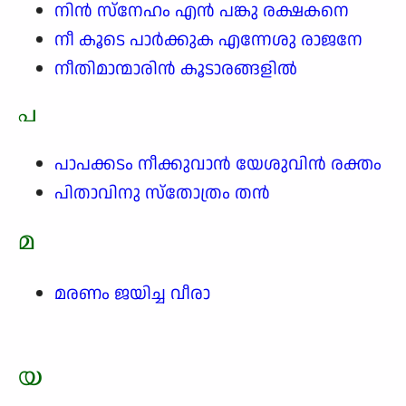
നിൻ സ്നേഹം എൻ പങ്കു രക്ഷകനെ
നീ കൂടെ പാർക്കുക എന്നേശു രാജനേ
നീതിമാന്മാരിൻ കൂടാരങ്ങളിൽ
പ
പാപക്കടം നീക്കുവാൻ യേശുവിൻ രക്തം
പിതാവിനു സ്തോത്രം തൻ
മ
മരണം ജയിച്ച വീരാ
യ