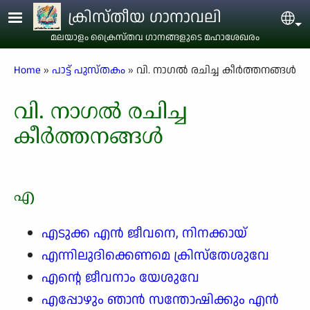
Skip to main content
ക്രിസ്തീയ ഗാനാവലി
Sel
മലയാളം ക്രൈസ്തവ ഗാനങ്ങളുടെ മഹാശേഖരം
Breadcrumb
Home
പാട്ട് പുസ്തകം
വി. നാഗൽ രചിച്ച കീർത്തനങ്ങൾ
വി. നാഗൽ രചിച്ച
കീർത്തനങ്ങൾ
എ
എടുക്ക എൻ ജീവനെ, നിനക്കായ്
എന്നിലുദിക്കെണമെ ക്രിസ്തേശുവേ
എന്റെ ജീവനാം യേശുവേ
എപ്പോഴും ഞാൻ സന്തോഷിക്കും എൻ