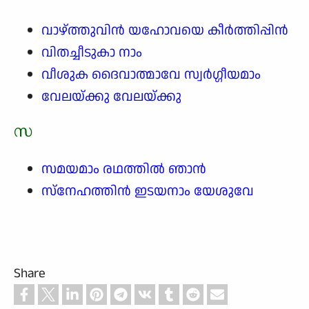
വാഴ്ത്തുവിൻ യഹോവയെ കീർത്തിപ്പിൻ
വിതച്ചീടുകാ നാം
വീശുക ദൈവാത്മാവേ സ്വർഗ്ഗീയമാം
വേലയ്ക്കു വേലയ്ക്കു
സ
സമയമാം രഥത്തിൽ ഞാൻ
സ്നേഹത്തിൻ ഇടയനാം യേശുവേ
Share