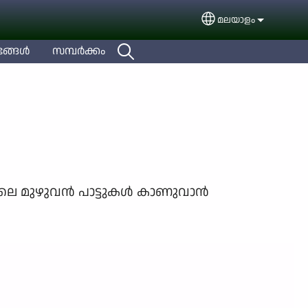
മലയാളം
Select your languag
ങ്ങള്‍
സമ്പര്‍ക്കം
ലെ മുഴുവന്‍ പാട്ടുകള്‍ കാണുവാന്‍