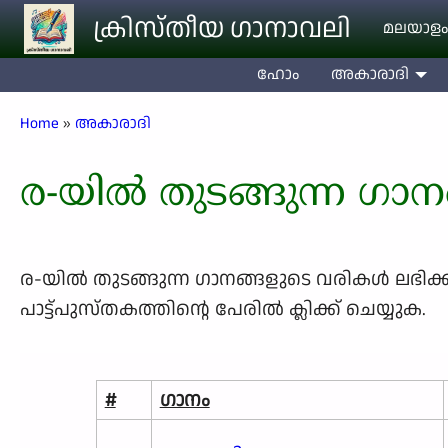
Skip to main content
ക്രിസ്തീയ ഗാനാവലി
മലയാളം
ഹോം
അകാരാദി
Breadcrumb
Home
അകാരാദി
ര-യിൽ തുടങ്ങുന്ന ഗാ
ര-യിൽ തുടങ്ങുന്ന ഗാനങ്ങളുടെ വരികള്‍ ലഭിക്കാന
പാട്ട്പുസ്തകത്തിന്റെ പേരില്‍ ക്ലിക്ക് ചെയ്യുക.
#
ഗാനം