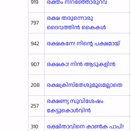
919
രക്തം നിറഞ്ഞോരുറവ
രക്ഷ തരുന്നൊരു
797
ദൈവത്തിൻ കൈകൾ
942
രക്ഷകനേ! നിന്റെ പക്ഷമായ്
907
രക്ഷകാ! നിൻ ആടുകളിൻ
208
രക്ഷക്രിസ്തേശുമൂലമല്ലാതെ
രക്ഷണ്യ സുവിശേഷം
257
കേട്ടുകൊൾവിൻ
310
രക്ഷിതാവിനെ കാൺക പാപി!