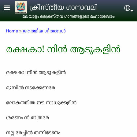
Skip to main content
ക്രിസ്തീയ ഗാനാവലി
Sel
മലയാളം ക്രൈസ്തവ ഗാനങ്ങളുടെ മഹാശേഖരം
Breadcrumb
Home
ആത്മീയ ഗീതങ്ങൾ
രക്ഷകാ! നിൻ ആടുകളിൻ
രക്ഷകാ! നിൻ ആടുകളിൻ
മുമ്പിൽ നടക്കേണമേ
ലോകത്തിൽ ഈ സാധുക്കളിൻ
ശരണം നീ മാത്രമേ
നല്ല മേച്ചിൽ തന്നിടേണം