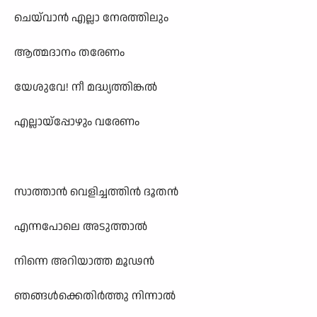
ചെയ്‌വാൻ എല്ലാ നേരത്തിലും
ആത്മദാനം തരേണം
യേശുവേ! നീ മദ്ധ്യത്തിങ്കൽ
എല്ലായ്പ്പോഴും വരേണം
സാത്താൻ വെളിച്ചത്തിൻ ദൂതൻ
എന്നപോലെ അടുത്താൽ
നിന്നെ അറിയാത്ത മൂഢൻ
ഞങ്ങൾക്കെതിർത്തു നിന്നാൽ