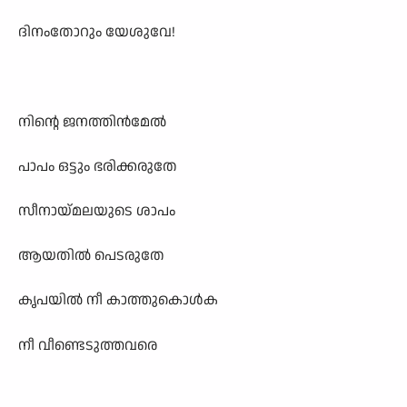
ദിനംതോറും യേശുവേ!
നിന്റെ ജനത്തിൻമേൽ
പാപം ഒട്ടും ഭരിക്കരുതേ
സീനായ്മലയുടെ ശാപം
ആയതിൽ പെടരുതേ
കൃപയിൽ നീ കാത്തുകൊൾക
നീ വീ‍ണ്ടെടുത്തവരെ