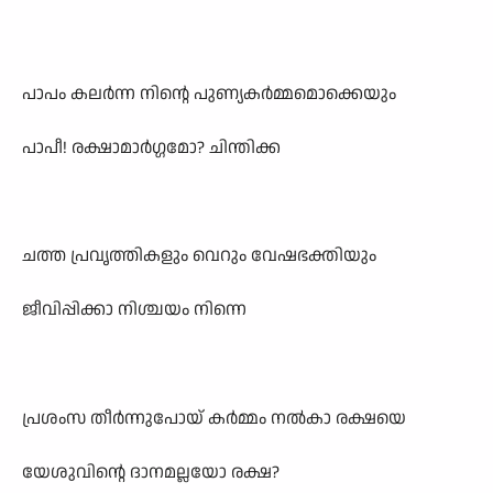
പാപം കലർന്ന നിന്റെ പുണ്യകർമ്മമൊക്കെയും
പാപീ! രക്ഷാമാർഗ്ഗമോ? ചിന്തിക്ക
ചത്ത പ്രവൃത്തികളും വെറും വേഷഭക്തിയും
ജീവിപ്പിക്കാ നിശ്ചയം നിന്നെ
പ്രശംസ തീർന്നുപോയ് കർമ്മം നൽകാ രക്ഷയെ
യേശുവിന്റെ ദാനമല്ലയോ രക്ഷ?