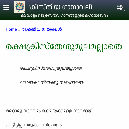
Skip to main content
ക്രിസ്തീയ ഗാനാവലി
Sel
മലയാളം ക്രൈസ്തവ ഗാനങ്ങളുടെ മഹാശേഖരം
Breadcrumb
Home
ആത്മീയ ഗീതങ്ങൾ
രക്ഷക്രിസ്തേശുമൂലമല്ലാതെ
രക്ഷക്രിസ്തേശുമൂലമല്ലാതെ
ലഭ്യമാകാ നിനക്കു സഹോദരാ!
മറ്റൊരു നാമവും രക്ഷയ്ക്കുള്ള നാമമായ്
കിട്ടീട്ടില്ല നമുക്കു നിശ്ചയം