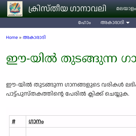
Skip to main content
ക്രിസ്തീയ ഗാനാവലി
മലയാളം
ഹോം
അകാരാദി
Breadcrumb
Home
അകാരാദി
ഈ-യിൽ തുടങ്ങുന്ന ഗ
ഈ-യിൽ തുടങ്ങുന്ന ഗാനങ്ങളുടെ വരികള്‍ ലഭിക്കാന
പാട്ട്പുസ്തകത്തിന്റെ പേരില്‍ ക്ലിക്ക് ചെയ്യുക.
#
ഗാനം