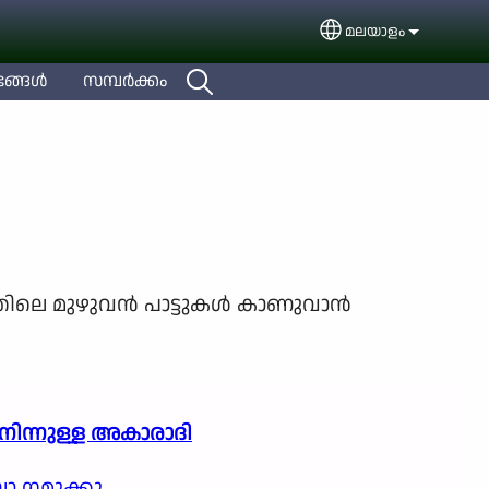
മലയാളം
Select your languag
ങ്ങള്‍
സമ്പര്‍ക്കം
തിലെ മുഴുവന്‍ പാട്ടുകള്‍ കാണുവാന്‍
 നിന്നുള്ള അകാരാദി
 നമുക്കു