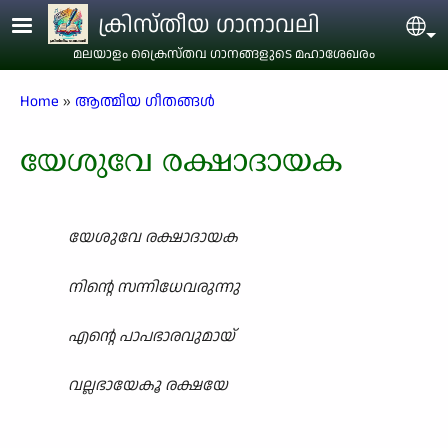
Skip to main content
ക്രിസ്തീയ ഗാനാവലി
Sel
മലയാളം ക്രൈസ്തവ ഗാനങ്ങളുടെ മഹാശേഖരം
Breadcrumb
Home
ആത്മീയ ഗീതങ്ങൾ
യേശുവേ രക്ഷാദായക
യേശുവേ രക്ഷാദായക
നിന്റെ സന്നിധേവരുന്നു
എന്റെ പാപഭാരവുമായ്
വല്ലഭായേകൂ രക്ഷയേ