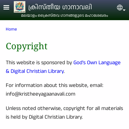
Skip to main content
ക്രിസ്തീയ ഗാനാവലി
Sel
മലയാളം ക്രൈസ്തവ ഗാനങ്ങളുടെ മഹാശേഖരം
Breadcrumb
Home
Copyright
This website is sponsored by
God's Own Language
& Digital Christian Library
.
For information about this website, email:
info@kristheeyagaanavali.com
Unless noted otherwise, copyright for all materials
is held by Digital Christian Library.